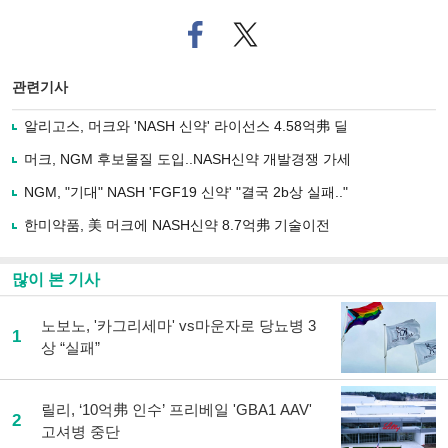
페
트위
이
터로
스
기사
북
공유
관련기사
으
하기
로
알리고스, 머크와 'NASH 신약' 라이선스 4.58억弗 딜
기
사
머크, NGM 후보물질 도입..NASH신약 개발경쟁 가세
공
유
NGM, "기대" NASH 'FGF19 신약' "결국 2b상 실패.."
하
한미약품, 美 머크에 NASH신약 8.7억弗 기술이전
기
많이 본 기사
노보노, '카그리세마' vs마운자로 당뇨병 3
1
상 “실패”
릴리, ‘10억弗 인수’ 프리베일 'GBA1 AAV'
2
고셔병 중단