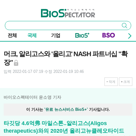
본문 바로가기
주요 메뉴
바이오스펙테이터
통
검색
합
검
전체
국제
기업
색
기사본문
머크, 알리고스와 '올리고' NASH 파트너십 "확
장"
입력 2022-01-17 07:19
수정 2022-01-19 10:46
작게
크게
바이오스펙테이터 윤소영 기자
이 기사는
'유료 뉴스서비스 BioS+'
기사입니다.
타깃당 4.6억弗 마일스톤..알리고스(Aligos
therapeutics)와의 2020년 올리고뉴클레오타이드