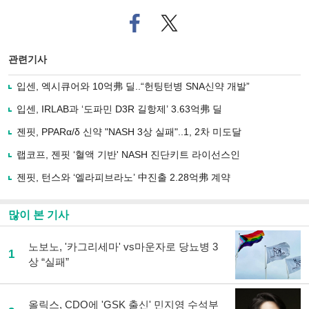
페
트위
이
터로
스
기사
북
공유
관련기사
으
하기
로
입센, 엑시큐어와 10억弗 딜..“헌팅턴병 SNA신약 개발”
기
사
입센, IRLAB과 ‘도파민 D3R 길항제’ 3.63억弗 딜
공
유
젠핏, PPARα/δ 신약 "NASH 3상 실패"..1, 2차 미도달
하
랩코프, 젠핏 ‘혈액 기반' NASH 진단키트 라이선스인
기
젠핏, 턴스와 ‘엘라피브라노’ 中진출 2.28억弗 계약
많이 본 기사
노보노, '카그리세마' vs마운자로 당뇨병 3
1
상 “실패”
올릭스, CDO에 'GSK 출신' 민지영 수석부