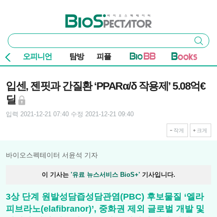
본문 바로가기
주요 메뉴
바이오스펙테이터
통
검색
합
검
오피니언
탐방
피플
색
기사본문
입센, 젠핏과 간질환 ‘PPARα/δ 작용제’ 5.08억€
딜
입력 2021-12-21 07:40
수정 2021-12-21 09:40
작게
크게
바이오스펙테이터 서윤석 기자
이 기사는
'유료 뉴스서비스 BioS+'
기사입니다.
3상 단계 원발성담즙성담관염(PBC) 후보물질 ‘엘라
피브라노(elafibranor)’, 중화권 제외 글로벌 개발 및