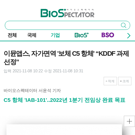
본문 바로가기
주요 메뉴
바이오스펙테이터
통
검색
합
검
전체
국제
기업
색
기사본문
이뮨앱스, 자가면역 '보체 C5 항체' “KDDF 과제
선정”
입력 2021-11-08 10:22
수정 2021-11-08 10:31
작게
크게
바이오스펙테이터 서윤석 기자
C5 항체 'IAB-101'..2022년 1분기 전임상 완료 목표