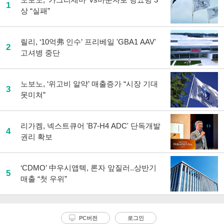
1
상 “실패”
릴리, ‘10억弗 인수’ 프리베일 'GBA1 AAV'
2
고셔병 중단
노보노, ‘위고비 알약’ 매출증가 “시장 기대
3
못미쳐”
리가켐, 넥스트큐어 'B7-H4 ADC' 단독개발
4
권리 확보
‘CDMO’ 中우시앱텍, 론자 앞질러..상반기
5
매출 “첫 우위”
PC버전
로그인