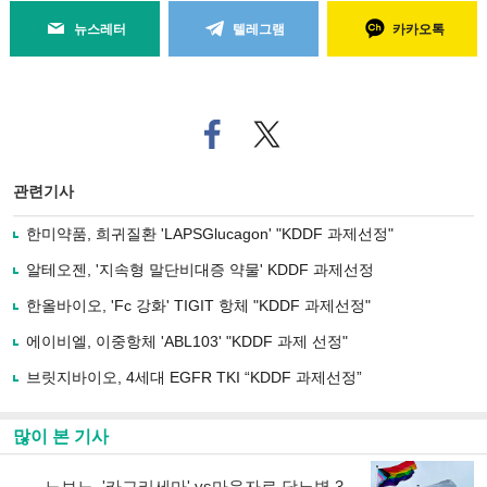
뉴스레터
텔레그램
카카오톡
페
트위
이
터로
스
기사
북
공유
관련기사
으
하기
로
한미약품, 희귀질환 'LAPSGlucagon' "KDDF 과제선정"
기
사
알테오젠, '지속형 말단비대증 약물' KDDF 과제선정
공
유
한올바이오, 'Fc 강화' TIGIT 항체 "KDDF 과제선정"
하
에이비엘, 이중항체 'ABL103' "KDDF 과제 선정"
기
브릿지바이오, 4세대 EGFR TKI “KDDF 과제선정”
많이 본 기사
노보노, '카그리세마' vs마운자로 당뇨병 3