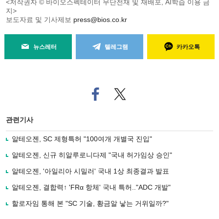
<저작권자 © 바이오스펙테이터 무단전재 및 재배포, AI학습 이용 금
지>
보도자료 및 기사제보
press@bios.co.kr
뉴스레터
텔레그램
카카오톡
페
트위
이
터로
스
기사
북
공유
관련기사
으
하기
로
알테오젠, SC 제형특허 "100여개 개별국 진입"
기
사
알테오젠, 신규 히알루로니다제 "국내 허가임상 승인"
공
유
알테오젠, '아일리아 시밀러' 국내 1상 최종결과 발표
하
알테오젠, 결합력↑ 'FRα 항체' 국내 특허.."ADC 개발"
기
할로자임 통해 본 "SC 기술, 황금알 낳는 거위일까?"