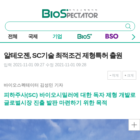
본문 바로가기
주요 메뉴
바이오스펙테이터
통
검색
합
검
전체
국제
기업
색
기사본문
알테오젠, SC기술 최적조건 제형특허 출원
입력 2021-11-01 09:27
수정 2021-11-01 09:28
작게
크게
바이오스펙테이터 김성민 기자
피하주사(SC) 바이오시밀러에 대한 독자 제형 개발로
글로벌시장 진출 발판 마련하기 위한 목적