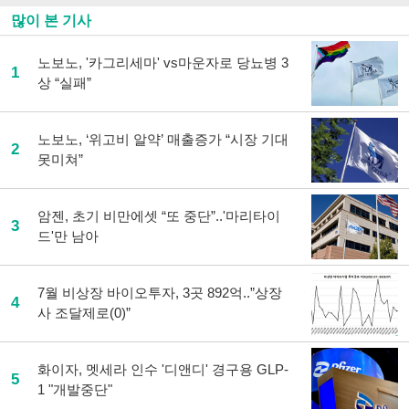
많이 본 기사
노보노, '카그리세마' vs마운자로 당뇨병 3
1
상 “실패”
노보노, ‘위고비 알약’ 매출증가 “시장 기대
2
못미쳐”
암젠, 초기 비만에셋 “또 중단”..'마리타이
3
드'만 남아
7월 비상장 바이오투자, 3곳 892억..”상장
4
사 조달제로(0)”
화이자, 멧세라 인수 '디앤디' 경구용 GLP-
5
1 "개발중단"