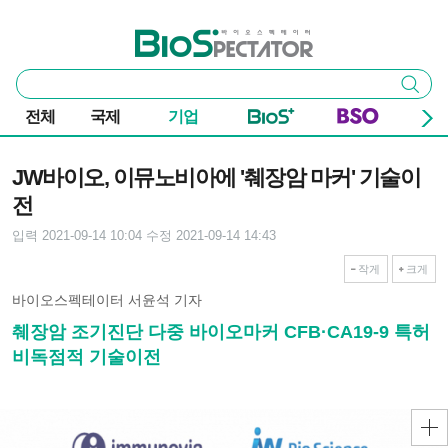
본문 바로가기
주요 메뉴
바이오스펙테이터
통
검색
합
검
전체
국제
기업
색
기사본문
JW바이오, 이뮤노비아에 '췌장암 마커' 기술이
전
입력 2021-09-14 10:04
수정 2021-09-14 14:43
작게
크게
바이오스펙테이터 서윤석 기자
췌장암 조기진단 다중 바이오마커 CFB·CA19-9 특허
비독점적 기술이전