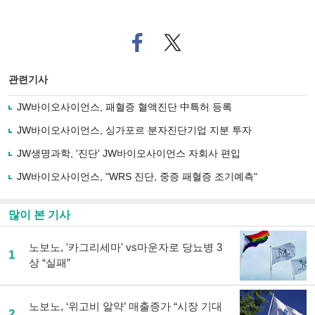
페
트위
이
터로
스
기사
북
공유
관련기사
으
하기
로
JW바이오사이언스, 패혈증 혈액진단 中특허 등록
기
사
JW바이오사이언스, 싱가포르 분자진단기업 지분 투자
공
유
JW생명과학, '진단' JW바이오사이언스 자회사 편입
하
JW바이오사이언스, "WRS 진단, 중증 패혈증 조기예측"
기
많이 본 기사
노보노, '카그리세마' vs마운자로 당뇨병 3
1
상 “실패”
노보노, ‘위고비 알약’ 매출증가 “시장 기대
2