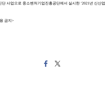
 사업으로 중소벤처기업진흥공단에서 실시한 ‘2021년 신산업 및
용 금지>
페
트
이
위
스
터
북
로
으
기
로
사
기
공
사
유
공
하