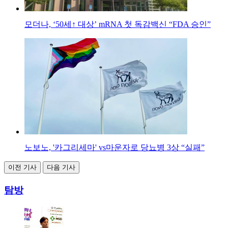
모더나, ‘50세↑ 대상’ mRNA 첫 독감백신 “FDA 승인”
노보노, '카그리세마' vs마운자로 당뇨병 3상 “실패”
이전 기사
다음 기사
탐방