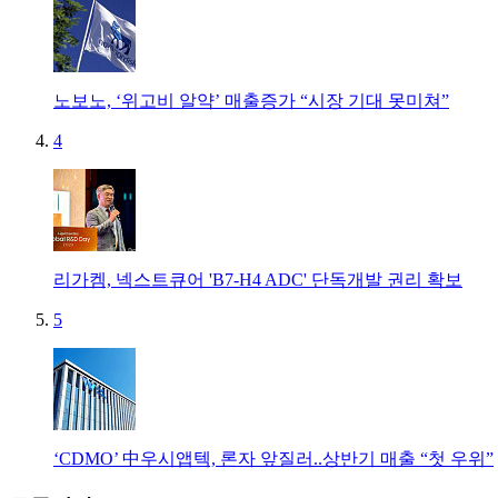
노보노, ‘위고비 알약’ 매출증가 “시장 기대 못미쳐”
4
리가켐, 넥스트큐어 'B7-H4 ADC' 단독개발 권리 확보
5
‘CDMO’ 中우시앱텍, 론자 앞질러..상반기 매출 “첫 우위”