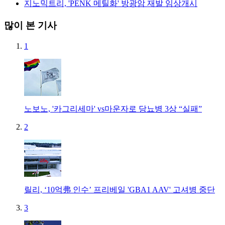
지노믹트리, 'PENK 메틸화' 방광암 재발 임상개시
많이 본 기사
1
노보노, '카그리세마' vs마운자로 당뇨병 3상 “실패”
2
릴리, ‘10억弗 인수’ 프리베일 'GBA1 AAV' 고셔병 중단
3