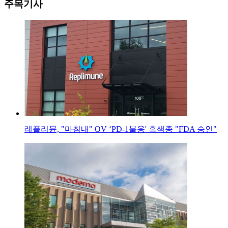
주목기사
레플리뮨, "마침내" OV ‘PD-1불응' 흑색종 "FDA 승인"