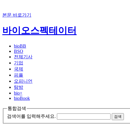
본문 바로가기
바이오스펙테이터
bioBB
BSO
전체기사
기업
국제
피플
오피니언
탐방
bio+
bioBook
통합검색
검색어를 입력해주세요.
검색