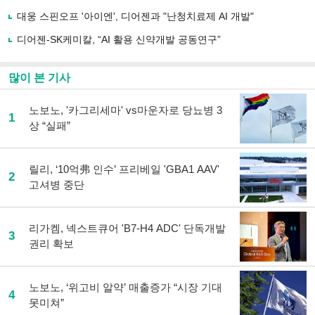
하
대웅 스핀오프 '아이엔', 디어젠과 "난청치료제 AI 개발"
기
디어젠-SK케미칼, “AI 활용 신약개발 공동연구”
많이 본 기사
노보노, '카그리세마' vs마운자로 당뇨병 3
1
상 “실패”
릴리, ‘10억弗 인수’ 프리베일 'GBA1 AAV'
2
고셔병 중단
리가켐, 넥스트큐어 'B7-H4 ADC' 단독개발
3
권리 확보
노보노, ‘위고비 알약’ 매출증가 “시장 기대
4
못미쳐”