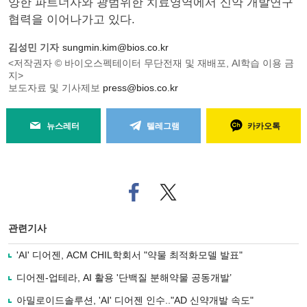
양한 파트너사와 광범위한 치료영역에서 신약 개발연구
협력을 이어나가고 있다.
김성민 기자
sungmin.kim@bios.co.kr
<저작권자 © 바이오스펙테이터 무단전재 및 재배포, AI학습 이용 금
지>
보도자료 및 기사제보
press@bios.co.kr
뉴스레터
텔레그램
카카오톡
페
트위
이
터로
스
기사
북
공유
관련기사
으
하기
로
'AI' 디어젠, ACM CHIL학회서 "약물 최적화모델 발표"
기
사
디어젠-업테라, AI 활용 '단백질 분해약물 공동개발’
공
유
아밀로이드솔루션, 'AI' 디어젠 인수.."AD 신약개발 속도"