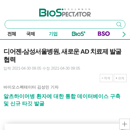
본문 바로가기
주요 메뉴
바이오스펙테이터
통
검색
합
검
전체
국제
기업
색
기사본문
디어젠-삼성서울병원, 새로운 AD 치료제 발굴
협력
입력 2021-04-30 09:05
수정 2021-04-30 09:05
작게
크게
바이오스펙테이터 김성민 기자
알츠하이머병 환자에 대한 통합 데이터베이스 구축
및 신규 타깃 발굴​