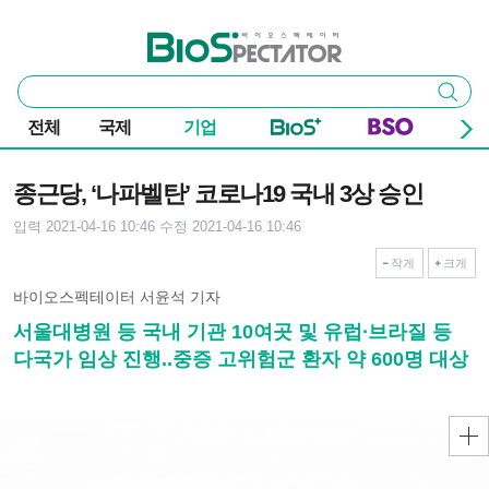
본문 바로가기
주요 메뉴
바이오스펙테이터
통
검색
합
검
전체
국제
기업
색
기사본문
종근당, ‘나파벨탄’ 코로나19 국내 3상 승인
입력 2021-04-16 10:46
수정 2021-04-16 10:46
작게
크게
바이오스펙테이터 서윤석 기자
서울대병원 등 국내 기관 10여곳 및 유럽∙브라질 등
다국가 임상 진행..중증 고위험군 환자 약 600명 대상