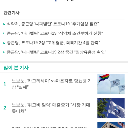
이
터로
스
기사
북
공유
관련기사
으
하기
로
식약처, 종근당 ‘나파벨탄’ 코로나19 “추가임상 필요”
기
사
종근당, '나파벨탄' 코로나19 "식약처 조건부허가 신청"
공
유
종근당, 코로나19 2상 "고위험군, 회복기간 4일 단축”
하
종근당, ‘나파벨탄’ 코로나19 2상 중간 “임상유용성 확인”
기
많이 본 기사
노보노, '카그리세마' vs마운자로 당뇨병 3
1
상 “실패”
노보노, ‘위고비 알약’ 매출증가 “시장 기대
2
못미쳐”