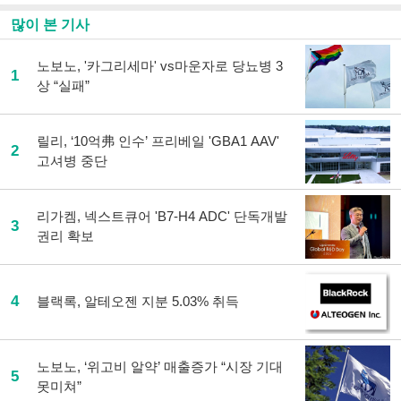
많이 본 기사
노보노, '카그리세마' vs마운자로 당뇨병 3
1
상 “실패”
릴리, ‘10억弗 인수’ 프리베일 'GBA1 AAV'
2
고셔병 중단
리가켐, 넥스트큐어 'B7-H4 ADC' 단독개발
3
권리 확보
4
블랙록, 알테오젠 지분 5.03% 취득
노보노, ‘위고비 알약’ 매출증가 “시장 기대
5
못미쳐”