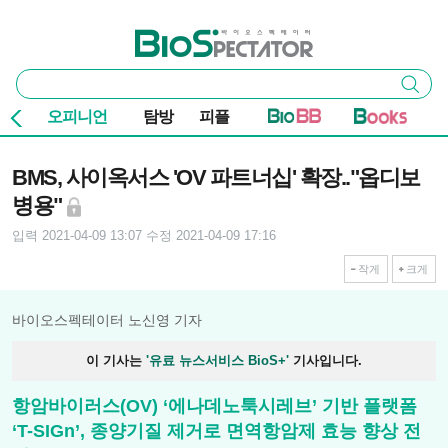
본문 바로가기
주요 메뉴
바이오스펙테이터
통
검색
합
검
오피니언
탐방
피플
색
기사본문
BMS, 사이옥서스 'OV 파트너십' 확장.."옵디보
병용"
입력 2021-04-09 13:07
수정 2021-04-09 17:16
작게
크게
바이오스펙테이터 노신영 기자
이 기사는
'유료 뉴스서비스 BioS+'
기사입니다.
항암바이러스(OV) ‘에나데노툭시레브’ 기반 플랫폼
‘T-SIGn’, 종양기질 제거로 면역항암제 효능 향상 전