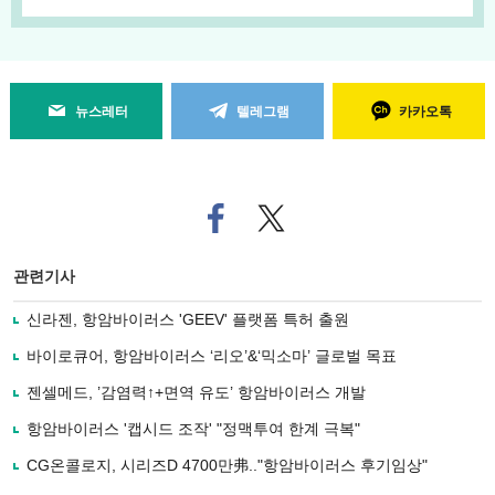
뉴스레터
텔레그램
카카오톡
페
트위
이
터로
스
기사
북
공유
관련기사
으
하기
로
신라젠, 항암바이러스 'GEEV' 플랫폼 특허 출원
기
사
바이로큐어, 항암바이러스 ‘리오’&‘믹소마’ 글로벌 목표
공
유
젠셀메드, ’감염력↑+면역 유도’ 항암바이러스 개발
하
항암바이러스 '캡시드 조작' "정맥투여 한계 극복"
기
CG온콜로지, 시리즈D 4700만弗.."항암바이러스 후기임상"