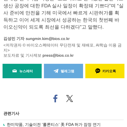
생산 공장에 대한 FDA 실사 일정이 확정돼 기쁘다”며 “실
사 준비에 만전을 기해 미국에서 빠르게 시판허가를 획
득하고 이어 세계 시장에서 성공하는 한국의 첫번째 바
이오신약이 되도록 최선을 다하겠다”고 말했다.
김성민 기자
sungmin.kim@bios.co.kr
<저작권자 © 바이오스펙테이터 무단전재 및 재배포, AI학습 이용 금
지>
보도자료 및 기사제보
press@bios.co.kr
뉴스레터
텔레그램
카카오톡
페
트위
이
터로
스
기사
북
공유
관련기사
으
하기
로
한미약품, 기술이전 '롤론티스' 美 FDA 허가 잠정 연기