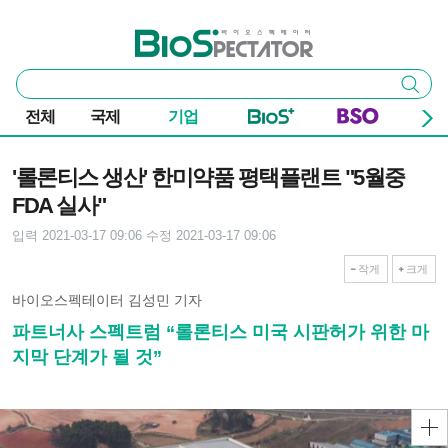
본문 바로가기
주요 메뉴
바이오스펙테이터
통
검색
합
검
전체
국제
기업
색
기사본문
'롤론티스 생산' 한미약품 평택플랜트 "5월중
FDA 실사"
입력 2021-03-17 09:06
수정 2021-03-17 09:06
작게
크게
바이오스펙테이터 김성민 기자
파트너사 스펙트럼 “롤론티스 미국 시판허가 위한 마
지막 단계가 될 것”