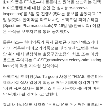
한미약품은 FDA로부터 롤론티스 원액을 생산하는 평택
바이오플랜트에 대한 ‘승인 전 실사(pre-approval
inspection)’를 5월 중 진행하겠다는 통보를 받았다고 17
일 밝혔다. 한미약품 파트너사인 스펙트럼 파마슈티컬
(Spectrum Pharmaceuticals)도 16일 밤(한국시각) 이같
은 소식을 보도자료를 통해 공지했다.
롤론티스는 한미약품의 독자 플랫폼 기술인 ‘랩스커버
리’가 적용된 바이오의약품으로, 항암화학요법을 받는
암 환자에서 발생하는 호중구감소증의 치료 또는 예방
용도로 투여되는 G-CSF(granulocyte colony-stimulating
factor)의 약효 지속형 신약이다.
스펙트럼 조 터전(Joe Turgeon) 사장은 “FDA의 롤론티스
제조시설 실사 일정이 확정돼 매우 기쁘게 생각한다”며
“이번 FDA 실사는 롤론티스 미국 시판허가를 위한 마지
막 단계가 될 것”이라고 말했다.
권세창 한미약품 사장은 “코로나19로 연기됐던 롤론티스