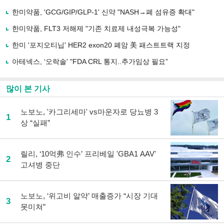
기
사
한미약품, 'GCG/GIP/GLP-1' 신약 "NASH→폐 섬유증 확대"
공
유
한미약품, FLT3 저해제 "기존 치료제 내성극복 가능성"
하
한미 '포지오티닙' HER2 exon20 폐암 美 패스트트랙 지정
기
아테넥스, ‘오락솔' "FDA CRL 통지..추가임상 필요”
많이 본 기사
노보노, '카그리세마' vs마운자로 당뇨병 3
1
상 “실패”
릴리, ‘10억弗 인수’ 프리베일 'GBA1 AAV'
2
고셔병 중단
노보노, ‘위고비 알약’ 매출증가 “시장 기대
3
못미쳐”