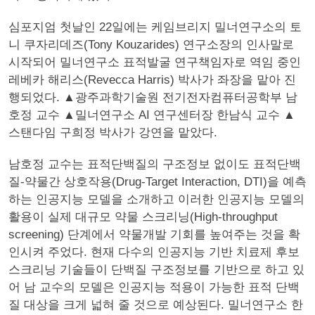
심포지엄 첫날인 22일에는 케임브리지 밀너연구소의 토
니 쿠자리데즈(Tony Kouzarides) 연구소장의 인사말로
시작되어 밀너연구소 표적발굴 연구책임자로 역임 중인
레베카 해리스(Revecca Harris) 박사가 좌장을 맡아 진
행되었다. ▲광주과학기술원 전기전자컴퓨터공학부 남
호정 교수 ▲밀너연구소 AI 연구센터장 한남식 교수 ▲
스탠다임 구희정 박사가 강연을 맡았다.
남호정 교수는 표적단백질의 구조정보 없이도 표적단백
질-약물간 상호작용(Drug-Target Interaction, DTI)을 예측
하는 인공지능 모델을 소개하고 이러한 인공지능 모델의
활용이 실제 대규모 약물 스크리닝(High-throughput
screening) 단계에서 약물개발 기회를 높여주는 것을 확
인시켜 주었다. 현재 다수의 인공지능 기반 치료제 후보
스크리닝 기술들이 단백질 구조정보를 기반으로 하고 있
어 남 교수의 모델은 인공지능 적용이 가능한 표적 단백
질 대상을 크게 넓혀 줄 것으로 예상된다. 밀너연구소 한