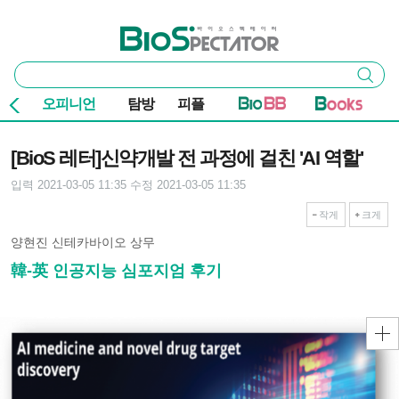
본문 바로가기
주요 메뉴
바이오스펙테이터
통
검색
합
검
오피니언
탐방
피플
색
기사본문
[BioS 레터]신약개발 전 과정에 걸친 'AI 역할'
입력 2021-03-05 11:35
수정 2021-03-05 11:35
작게
크게
양현진 신테카바이오 상무
韓-英 인공지능 심포지엄 후기