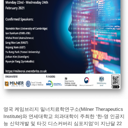
영국 케임브리지 밀너치료학연구소(Milner Therapeutics
Institute)와 연세대학교 의과대학이 주최한 ‘한-영 인공지
능 신약개발 및 타깃 디스커버리 심포지엄’이 지난달 22