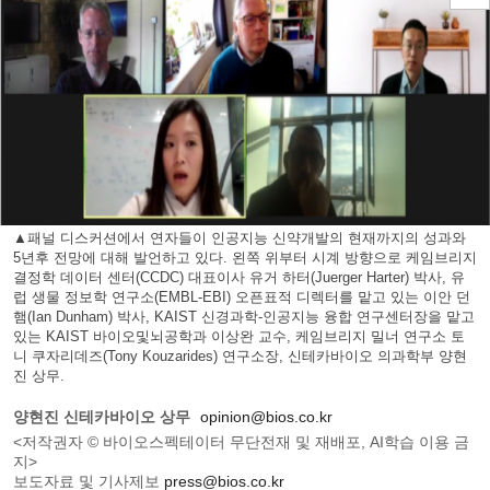
▲패널 디스커션에서 연자들이 인공지능 신약개발의 현재까지의 성과와
5년후 전망에 대해 발언하고 있다. 왼쪽 위부터 시계 방향으로 케임브리지
결정학 데이터 센터(CCDC) 대표이사 유거 하터(Juerger Harter) 박사, 유
럽 생물 정보학 연구소(EMBL-EBI) 오픈표적 디렉터를 맡고 있는 이안 던
햄(Ian Dunham) 박사, KAIST 신경과학-인공지능 융합 연구센터장을 맡고
있는 KAIST 바이오및뇌공학과 이상완 교수, 케임브리지 밀너 연구소 토
니 쿠자리데즈(Tony Kouzarides) 연구소장, 신테카바이오 의과학부 양현
진 상무.
양현진 신테카바이오 상무
opinion@bios.co.kr
<저작권자 © 바이오스펙테이터 무단전재 및 재배포, AI학습 이용 금
지>
보도자료 및 기사제보
press@bios.co.kr