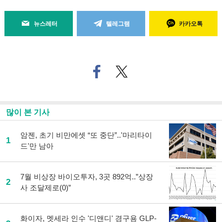
뉴스레터
텔레그램
카카오톡
페
트위
이
터로
스
기사
북
공유
으
하기
많이 본 기사
로
기
사
암젠, 초기 비만에셋 “또 중단”..'마리타이
1
공
드'만 남아
유
하
기
7월 비상장 바이오투자, 3곳 892억..”상장
2
사 조달제로(0)”
화이자, 멧세라 인수 '디앤디' 경구용 GLP-