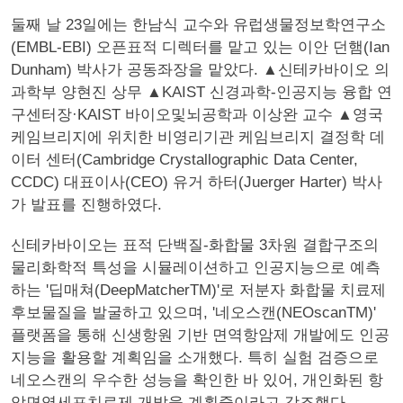
둘째 날 23일에는 한남식 교수와 유럽생물정보학연구소
(EMBL-EBI) 오픈표적 디렉터를 맡고 있는 이안 던햄(Ian
Dunham) 박사가 공동좌장을 맡았다. ▲신테카바이오 의
과학부 양현진 상무 ▲KAIST 신경과학-인공지능 융합 연
구센터장·KAIST 바이오및뇌공학과 이상완 교수 ▲영국
케임브리지에 위치한 비영리기관 케임브리지 결정학 데
이터 센터(Cambridge Crystallographic Data Center,
CCDC) 대표이사(CEO) 유거 하터(Juerger Harter) 박사
가 발표를 진행하였다.
신테카바이오는 표적 단백질-화합물 3차원 결합구조의
물리화학적 특성을 시뮬레이션하고 인공지능으로 예측
하는 '딥매쳐(DeepMatcherTM)'로 저분자 화합물 치료제
후보물질을 발굴하고 있으며, '네오스캔(NEOscanTM)'
플랫폼을 통해 신생항원 기반 면역항암제 개발에도 인공
지능을 활용할 계획임을 소개했다. 특히 실험 검증으로
네오스캔의 우수한 성능을 확인한 바 있어, 개인화된 항
암면역세포치료제 개발을 계획중이라고 강조했다.