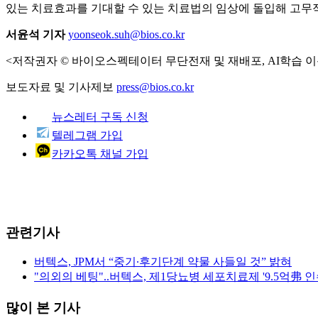
있는 치료효과를 기대할 수 있는 치료법의 임상에 돌입해 고무
서윤석 기자
yoonseok.suh@bios.co.kr
<저작권자 © 바이오스펙테이터 무단전재 및 재배포, AI학습 이
보도자료 및 기사제보
press@bios.co.kr
뉴스레터 구독 신청
텔레그램 가입
카카오톡 채널 가입
관련기사
버텍스, JPM서 “중기∙후기단계 약물 사들일 것” 밝혀
"의외의 베팅"..버텍스, 제1당뇨병 세포치료제 '9.5억弗 인
많이 본 기사