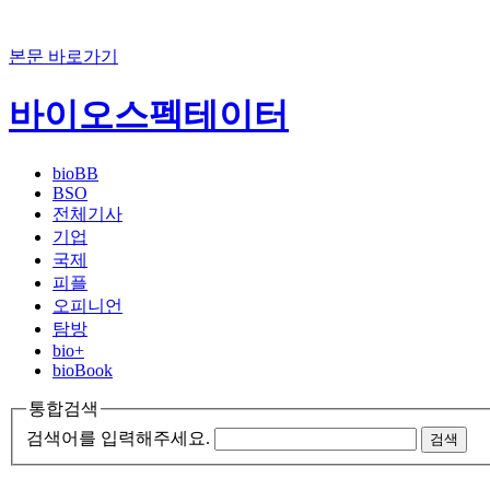
본문 바로가기
바이오스펙테이터
bioBB
BSO
전체기사
기업
국제
피플
오피니언
탐방
bio+
bioBook
통합검색
검색어를 입력해주세요.
검색