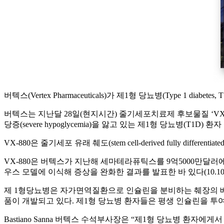
버텍스(Vertex Pharmaceuticals)가 제1형 당뇨병(Typ
버텍스는 지난달 28일(현지시간) 줄기세포치료제 후보물질 ‘VX-880
당증(severe hypoglycemia)을 앓고 있는 제1형 당뇨병(T
VX-880은 줄기세포 유래 췌도(stem cell-derived fully differe
VX-880은 버텍스가 지난해 세마테라퓨틱스를 9억5000만달러에 
우스 모델에 이식해 증상을 완화한 결과를 발표한 바 있다(10.1016/j.cel
제 1형당뇨병은 자가면역질환으로 인슐린을 분비하는 췌장의 
품이 개발되고 있다. 제1형 당뇨병 환자들은 평생 인슐린을 투여
Bastiano Sanna 버텍스 수석부사장은 “제1형 당뇨병 