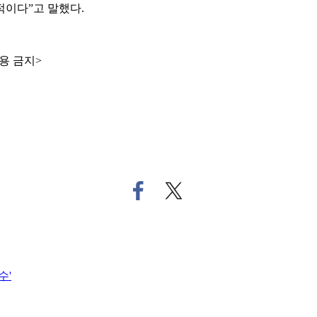
적이다”고 말했다.
용 금지>
페
트
이
위
스
터
북
로
으
기
로
사
수'
기
공
사
유
공
하