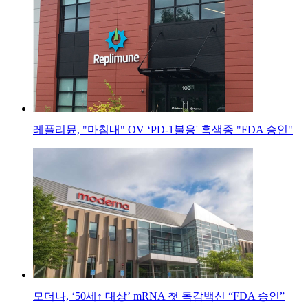
레플리뮨, "마침내" OV ‘PD-1불응' 흑색종 "FDA 승인"
모더나, ‘50세↑ 대상’ mRNA 첫 독감백신 “FDA 승인”