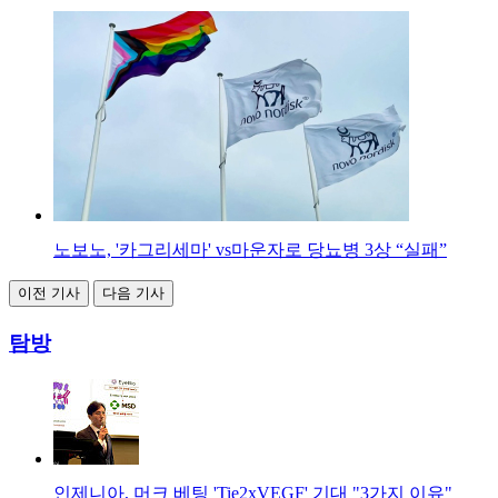
노보노, '카그리세마' vs마운자로 당뇨병 3상 “실패”
이전 기사
다음 기사
탐방
인제니아, 머크 베팅 'Tie2xVEGF' 기대 "3가지 이유"