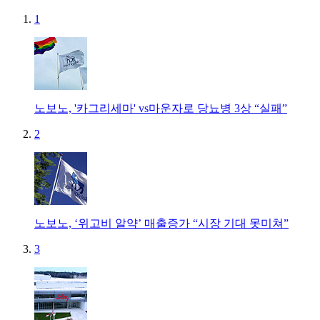
1
노보노, '카그리세마' vs마운자로 당뇨병 3상 “실패”
2
노보노, ‘위고비 알약’ 매출증가 “시장 기대 못미쳐”
3