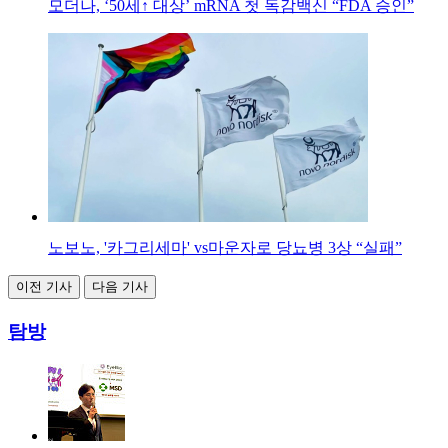
모더나, ‘50세↑ 대상’ mRNA 첫 독감백신 “FDA 승인”
노보노, '카그리세마' vs마운자로 당뇨병 3상 “실패”
이전 기사
다음 기사
탐방