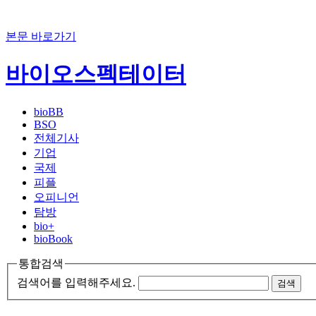
본문 바로가기
바이오스펙테이터
bioBB
BSO
전체기사
기업
국제
피플
오피니언
탐방
bio+
bioBook
통합검색
검색어를 입력해주세요.
검색