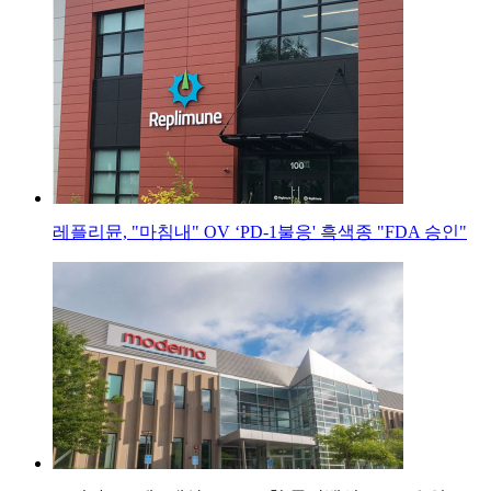
레플리뮨, "마침내" OV ‘PD-1불응' 흑색종 "FDA 승인"