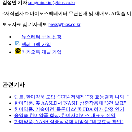
김성민 기자
sungmin.kim@bios.co.kr
<저작권자 © 바이오스펙테이터 무단전재 및 재배포, AI학습 이
보도자료 및 기사제보
press@bios.co.kr
뉴스레터 구독 신청
텔레그램 가입
카카오톡 채널 가입
관련기사
랩트, 한미약품 도입 'CCR4 저해제' "첫 효능결과 나와.."
한미약품, 美 AASLD서 'NASH' 삼중작용제 "3건 발표"
한미약품, 기술이전 '롤론티스' 美 FDA 허가 잠정 연기
송영숙 한미약품 회장, 한미사이언스 대표로 선임
한미약품, NASH 삼중작용제 비임상 "비교효능 확인"