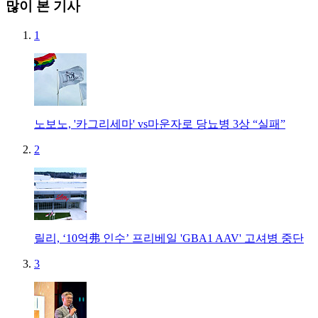
많이 본 기사
1
노보노, '카그리세마' vs마운자로 당뇨병 3상 “실패”
2
릴리, ‘10억弗 인수’ 프리베일 'GBA1 AAV' 고셔병 중단
3