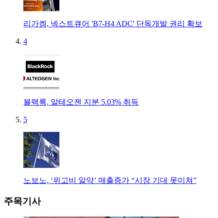
리가켐, 넥스트큐어 'B7-H4 ADC' 단독개발 권리 확보
4
블랙록, 알테오젠 지분 5.03% 취득
5
노보노, ‘위고비 알약’ 매출증가 “시장 기대 못미쳐”
주목기사