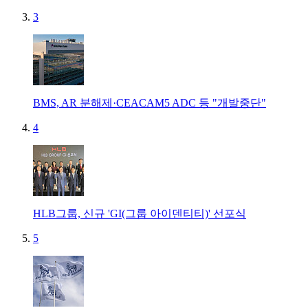
3
BMS, AR 분해제·CEACAM5 ADC 등 "개발중단"
4
HLB그룹, 신규 'GI(그룹 아이덴티티)' 선포식
5