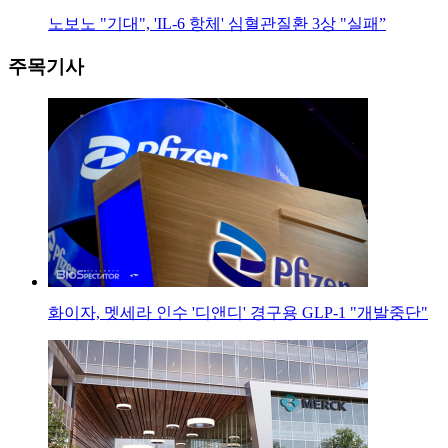
노보노 "기대", 'IL-6 항체' 심혈관질환 3상 "실패”
주목기사
화이자, 멧세라 인수 '디앤디' 경구용 GLP-1 "개발중단"