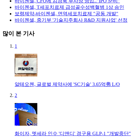
바이젠셀, CFO에 김경묵 부사장 영입..”IPO 준비”
바이젠셀, T세포치료제 급성골수성백혈병 1상 승인
보령제약-바이젠셀, 면역세포치료제 "공동 개발"
바이젠셀, 중기부 '기술지주회사 R&D 지원사업' 선정
많이 본 기사
1
알테오젠, 글로벌 제약사에 'SC기술' 3.65억弗 L/O
2
화이자, 멧세라 인수 '디앤디' 경구용 GLP-1 "개발중단"