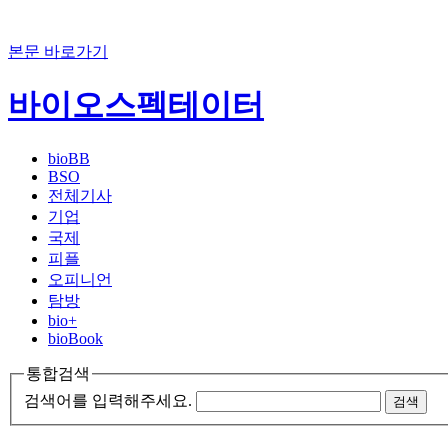
본문 바로가기
바이오스펙테이터
bioBB
BSO
전체기사
기업
국제
피플
오피니언
탐방
bio+
bioBook
통합검색
검색어를 입력해주세요.
검색