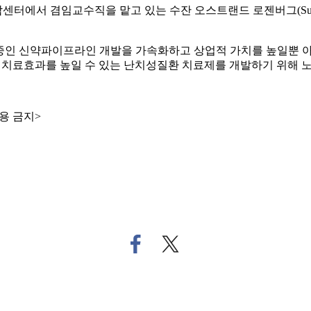
 겸임교수직을 맡고 있는 수잔 오스트랜드 로젠버그(Suzanne Os
중인 신약파이프라인 개발을 가속화하고 상업적 가치를 높일뿐 아
 치료효과를 높일 수 있는 난치성질환 치료제를 개발하기 위해 노
용 금지>
페
트
이
위
스
터
북
로
으
기