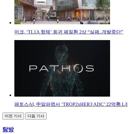
머크, ‘TL1A 항체’ 희귀 폐질환 2상 “실패..개발중단”
패토스AI, 中알파맵서 ‘TROP2xHER3 ADC’ 22억弗 L/I
이전 기사
다음 기사
탐방