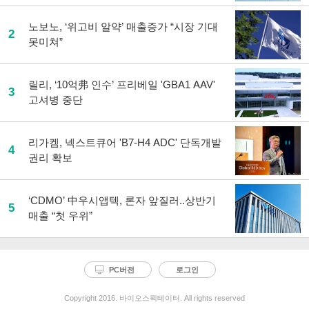
노보노, ‘위고비 알약’ 매출증가 “시장 기대
2
못미쳐”
릴리, ‘10억弗 인수’ 프리베일 'GBA1 AAV'
3
고셔병 중단
리가켐, 넥스트큐어 'B7-H4 ADC' 단독개발
4
권리 확보
‘CDMO’ 中우시앱텍, 론자 앞질러..상반기
5
매출 “첫 우위”
PC버전
로그인
Copyright 2016. 바이오스펙테이터. All rights reserved