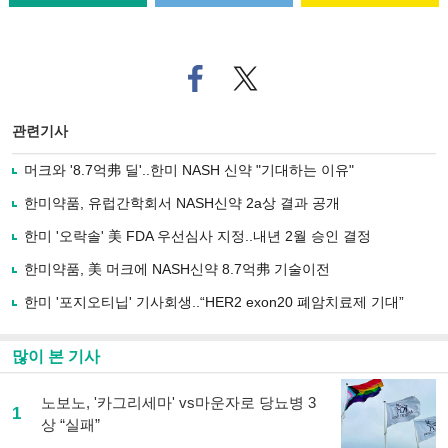
페
트위
이
터로
스
기사
북
공유
관련기사
으
하기
로
머크와 '8.7억弗 딜'..한미 NASH 신약 "기대하는 이유"
기
사
한미약품, 유럽간학회서 NASH신약 2a상 결과 공개
공
유
한미 '오락솔' 美 FDA 우선심사 지정..내년 2월 승인 결정
하
한미약품, 美 머크에 NASH신약 8.7억弗 기술이전
기
한미 '포지오티닙' 기사회생..“HER2 exon20 폐암치료제 기대”
많이 본 기사
노보노, '카그리세마' vs마운자로 당뇨병 3
1
상 “실패”