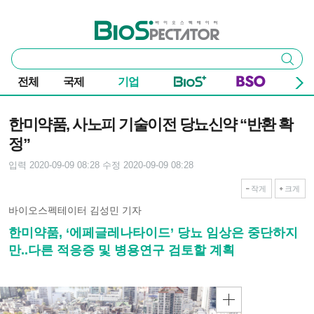
본문 바로가기
주요 메뉴
바이오스펙테이터
통
검색
합
검
전체
국제
기업
색
기사본문
한미약품, 사노피 기술이전 당뇨신약 “반환 확
정”
입력 2020-09-09 08:28
수정 2020-09-09 08:28
작게
크게
바이오스펙테이터 김성민 기자
한미약품, ‘에페글레나타이드’ 당뇨 임상은 중단하지
만..다른 적응증 및 병용연구 검토할 계획