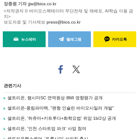
장종원 기자
jjw@bios.co.kr
<저작권자 © 바이오스펙테이터 무단전재 및 재배포, AI학습 이용 금
지>
보도자료 및 기사제보
press@bios.co.kr
뉴스레터
텔레그램
카카오톡
페
트위
이
터로
스
기사
북
공유
관련기사
으
하기
로
셀트리온, 램시마SC 면역원성·BMI 영향평가 공개
기
사
셀트리온-풍림파마텍, "펜형 인슐린 바이오시밀러 개발"
공
유
셀트리온, '허쥬마+키트루다+화학요법' 위암 1b/2상 공개
하
셀트리온, '인천 스타트업 파크' 사업 참여
기
셀트리온헬스케어, '트룩시마' 브라질 출시