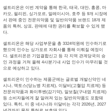
셀트리온은 이번 계약을 통해 한국, 태국, 대만, 홍콩, 마
카오, 필리핀, 싱가포르, 말레이시아, 호주 등 9개 시장에
서 판매 중인 전문의약품 및 일반의약품 브랜드 18개 제
품의 특허, 상표, 판매에 대한 권리를 확보할 수 있게 됐
다.
셀트리온은 해당 사업부문을 총 3324억원에 인수하기로
했으며 인수는 싱가포르 자회사를 통해 이뤄질 예정이
다. 셀트리온은 기업결합신고 등 각 지역 관계당국의 승
인 과정을 거쳐 올해 4사분기내 사업 인수가 마무리될 것
으로 예상하고 있다.
셀트리온이 인수하는 제품군에는 글로벌 개발신약인 네
시나, 액토스(당뇨병 치료제), 이달비(고혈압 치료제) 등
전문의약품과 화이투벤(감기약), 알보칠(구내염 치료제)
등 소비자들에게 잘 알려져 있는 일반의약품도 포함돼
있다. 특히, 이 중 네시나와 이달비는 각각 2026년, 2027
년경까지 물질 특허로 보호돼 있다.