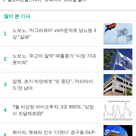
많이 본 기사
노보노, '카그리세마' vs마운자로 당뇨병 3
1
상 “실패”
노보노, ‘위고비 알약’ 매출증가 “시장 기대
2
못미쳐”
암젠, 초기 비만에셋 “또 중단”..'마리타이
3
드'만 남아
7월 비상장 바이오투자, 3곳 892억..”상장
4
사 조달제로(0)”
화이자, 멧세라 인수 '디앤디' 경구용 GLP-
5