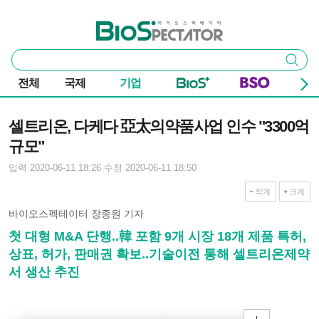
본문 바로가기
주요 메뉴
바이오스펙테이터
통
검색
합
검
전체
국제
기업
색
기사본문
셀트리온, 다케다 亞太의약품사업 인수 "3300억
규모"
입력 2020-06-11 18:26
수정 2020-06-11 18:50
작게
크게
바이오스펙테이터 장종원 기자
첫 대형 M&A 단행..韓 포함 9개 시장 18개 제품 특허,
상표, 허가, 판매권 확보..기술이전 통해 셀트리온제약
서 생산 추진