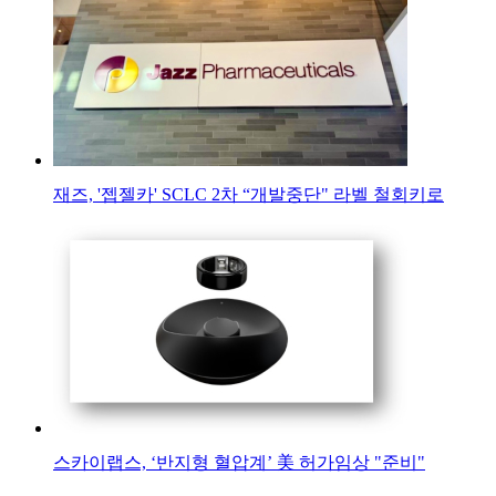
재즈, '젭젤카' SCLC 2차 “개발중단" 라벨 철회키로
스카이랩스, ‘반지형 혈압계’ 美 허가임상 "준비"