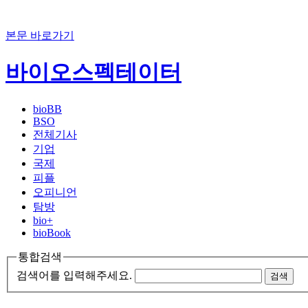
본문 바로가기
바이오스펙테이터
bioBB
BSO
전체기사
기업
국제
피플
오피니언
탐방
bio+
bioBook
통합검색
검색어를 입력해주세요.
검색