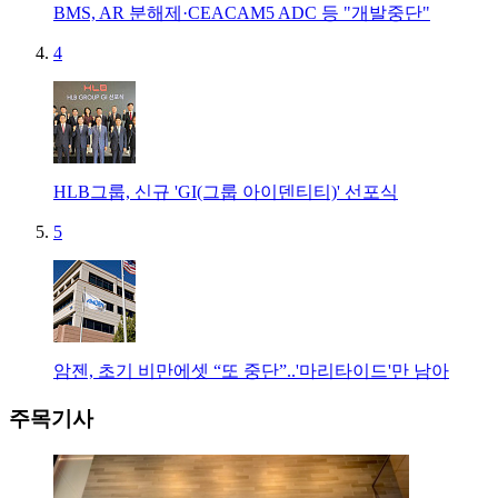
BMS, AR 분해제·CEACAM5 ADC 등 "개발중단"
4
HLB그룹, 신규 'GI(그룹 아이덴티티)' 선포식
5
암젠, 초기 비만에셋 “또 중단”..'마리타이드'만 남아
주목기사