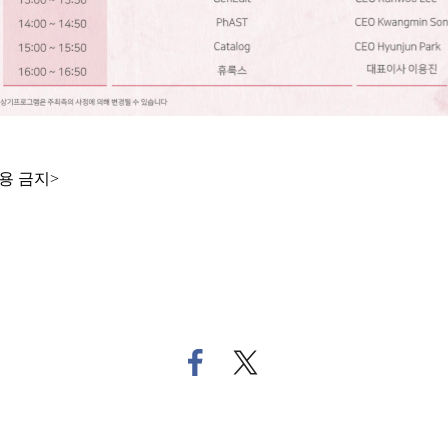
용 금지>
페
트
이
위
스
터
북
로
으
기