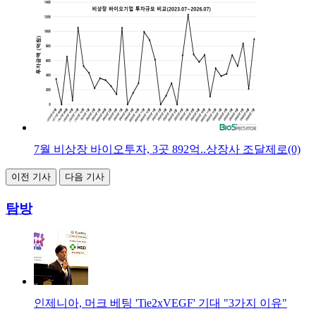
7월 비상장 바이오투자, 3곳 892억..상장사 조달제로(0)
이전 기사
다음 기사
탐방
인제니아, 머크 베팅 'Tie2xVEGF' 기대 "3가지 이유"