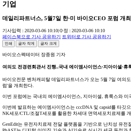
기업
데일리파트너스, 5월7일 한·미 바이오CEO 포럼 개최
기사입력 : 2020-03-06 10:10
|
수정 : 2020-03-06 10:10
페이스북으로 기사 공유하기
트위터로 기사 공유하기
인쇄
글자 작게
글자 크게
바이오스펙테이터 장종원 기자
여의도 전경련회관서 진행..국내 에이엠사이언스·지아이셀·휴룩스, 미국
바이오전문 벤처캐피탈 데일리파트너스가 오는 5월 7일 여의도
럼'을 개최한다.
이번 포럼에는 국내의 에이엠사이언스, 지아이셀, 휴룩스와 미국의 Ge
이번에 발표하는 에이엠사이언스는 cccDNA 및 capsid를 타깃
NK세포/CTL/조절T세포를 활용한 차세대 면역세포치료제를 개
GenEdit는 유전자치료제 전달 플랫폼을 기반으로 난치성 유전
PhAST는 디지털 이미징 기술과 AI기술로 실시간 세균 동정과 항