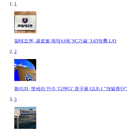
1
알테오젠, 글로벌 제약사에 'SC기술' 3.65억弗 L/O
2
화이자, 멧세라 인수 '디앤디' 경구용 GLP-1 "개발중단"
3