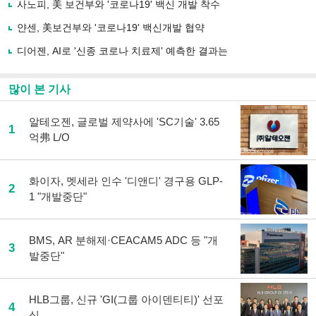
유
사노피, 美 보건부와 '코로나19' 백신 개발 착수
하
얀센, 美보건부와 '코로나19' 백신개발 협약
기
디어젠, AI로 '신종 코로나 치료제' 예측한 결과는
많이 본 기사
알테오젠, 글로벌 제약사에 'SC기술' 3.65
1
억弗 L/O
화이자, 멧세라 인수 '디앤디' 경구용 GLP-
2
1 "개발중단"
BMS, AR 분해제·CEACAM5 ADC 등 "개
3
발중단"
HLB그룹, 신규 'GI(그룹 아이덴티티)' 선포
4
식