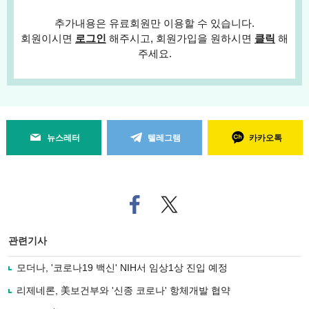
추가내용은 유료회원만 이용할 수 있습니다.
회원이시면
로그인
해주시고, 회원가입을 원하시면
클릭
해
주세요.
뉴스레터
텔레그램
카카오톡
페
트위
이
터로
스
기사
북
공유
관련기사
으
하기
로
모더나, '코로나19 백신' NIH서 임상1상 진입 예정
기
사
리제네론, 美보건부와 '신종 코로나' 항체개발 협약
공