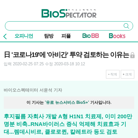
본문 바로가기
주요 메뉴
바이오스펙테이터
통
검색
합
검
오피니언
탐방
피플
색
기사본문
日 '코로나19'에 '아비간' 투약 검토하는 이유는
입력 2020-02-25 07:25
수정 2020-03-18 10:12
작게
크게
바이오스펙테이터 서윤석 기자
이 기사는
'유료 뉴스서비스 BioS+'
기사입니다.
후지필름 자회사 개발 A형 H1N1 치료제, 이미 200만
명분 비축..RNA바이러스 증식 억제해 치료효과 기
대...렘데시비르, 클로로퀸, 칼레트라 등도 검토