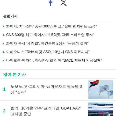
페
트위
이
터로
스
기사
북
공유
관련기사
으
하기
로
화이자, 치매신약 중단 300명 해고.."올해 벤처펀드 조성"
기
사
CNS 300명 해고 화이자.."1.5억弗 CNS 스타트업 투자"
공
유
화이자 분사 '세러벨', 파킨슨병 2상서 "긍정적 결과"
하
아이오니스 "RNA 타깃 ASO, 10년내 CNS 치료까지"
기
바이오젠-에자이, 아두카누맙 이어 "BACE 저해제 임상실패“
많이 본 기사
노보노, '카그리세마' vs마운자로 당뇨병 3
1
상 “실패”
릴리, ‘10억弗 인수’ 프리베일 'GBA1 AAV'
2
고셔병 중단