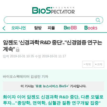
본문 바로가기
주요 메뉴
바이오스펙테이터
통
검색
합
검
오피니언
탐방
피플
색
기사본문
암젠도 '신경과학 R&D 중단'.."신경염증 연구는
계속"
입력 2019-10-31 10:35
수정 2019-10-31 11:17
작게
크게
바이오스펙테이터 김성민 기자
이 기사는
'유료 뉴스서비스 BioS+'
기사입니다.
화이자 이어 암젠도 신경과학 R&D 중단, 다른 모델로
투자..."종양학, 면역학, 심혈관 질환 연구개발 집중"