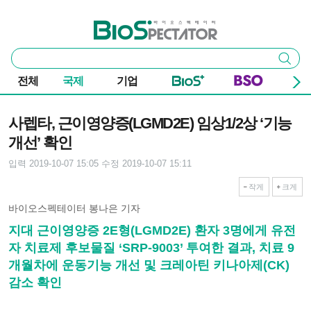
본문 바로가기
주요 메뉴
바이오스펙테이터
통
검색
합
검
전체
국제
기업
색
기사본문
사렙타, 근이영양증(LGMD2E) 임상1/2상 ‘기능
개선’ 확인
입력 2019-10-07 15:05
수정 2019-10-07 15:11
작게
크게
바이오스펙테이터 봉나은 기자
지대 근이영양증 2E형(LGMD2E) 환자 3명에게 유전
자 치료제 후보물질 ‘SRP-9003’ 투여한 결과, 치료 9
개월차에 운동기능 개선 및 크레아틴 키나아제(CK)
감소 확인