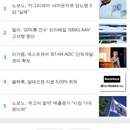
노보노, '카그리세마' vs마운자로 당뇨병 3
1
상 “실패”
릴리, ‘10억弗 인수’ 프리베일 'GBA1 AAV'
2
고셔병 중단
리가켐, 넥스트큐어 'B7-H4 ADC' 단독개발
3
권리 확보
4
블랙록, 알테오젠 지분 5.03% 취득
노보노, ‘위고비 알약’ 매출증가 “시장 기대
5
못미쳐”