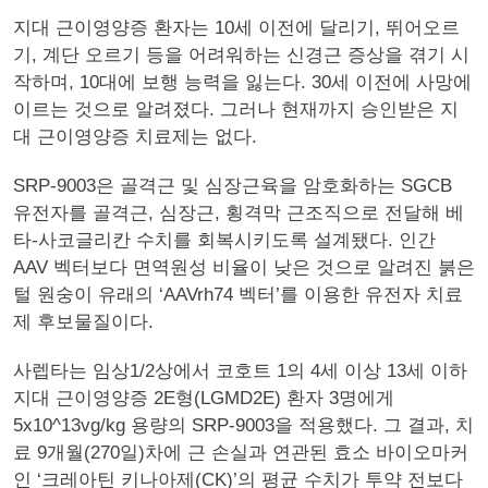
지대 근이영양증 환자는 10세 이전에 달리기, 뛰어오르
기, 계단 오르기 등을 어려워하는 신경근 증상을 겪기 시
작하며, 10대에 보행 능력을 잃는다. 30세 이전에 사망에
이르는 것으로 알려졌다. 그러나 현재까지 승인받은 지
대 근이영양증 치료제는 없다.
SRP-9003은 골격근 및 심장근육을 암호화하는 SGCB
유전자를 골격근, 심장근, 횡격막 근조직으로 전달해 베
타-사코글리칸 수치를 회복시키도록 설계됐다. 인간
AAV 벡터보다 면역원성 비율이 낮은 것으로 알려진 붉은
털 원숭이 유래의 ‘AAVrh74 벡터’를 이용한 유전자 치료
제 후보물질이다.
사렙타는 임상1/2상에서 코호트 1의 4세 이상 13세 이하
지대 근이영양증 2E형(LGMD2E) 환자 3명에게
5x10^13vg/kg 용량의 SRP-9003을 적용했다. 그 결과, 치
료 9개월(270일)차에 근 손실과 연관된 효소 바이오마커
인 ‘크레아틴 키나아제(CK)’의 평균 수치가 투약 전보다