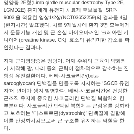
영양증 2E형(Limb girdle muscular destrophy Type 2E,
LGMD2E) 환자에게 유전자 치료제 후보물질 ‘SRP-
9003’을 적용한 임상1/2상(NCT03652259)의 결과를 4일
(현지시간) 발표했다. 치료 9개월차에 환자 3명 모두에게
서 운동기능 개선 및 근 손실 바이오마커인 ‘크레아틴 키
나아제(creatine kinase, CK)’ 효소의 유의미한 감소를 확
인했다는 결과다.
지대 근이영양증은 엉덩이, 어깨 주위의 근육이 약화되
기 시작해 팔, 다리 등의 근력이 점차적으로 감소하는 진
행성 유전질환이다. 베타-사코글리칸(beta-
sarcoglyccan) 단백질을 만들도록 지시하는 ‘SGCB 유전
자’에 변이가 생겨 발병한다. 베타-사코글리칸은 건강한
근조직 유지에 중요한 사코글리칸 단백질 복합체의 한
부분이다. 사코글리칸 단백질 복합체는 근섬유를 강화하
고 보호하는 ‘디스트로핀(dystrophin)’ 단백질에 결합해
이를 안정화시킴으로써 근 구조를 유지하는 역할을 한
다.