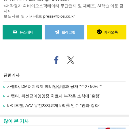
<저작권자 © 바이오스펙테이터 무단전재 및 재배포, AI학습 이용 금
지>
보도자료 및 기사제보
press@bios.co.kr
뉴스레터
텔레그램
카카오톡
페
트위
이
터로
스
기사
북
공유
관련기사
으
하기
로
사렙타, DMD 치료제 예비임상결과 공개 "주가 50%↑"
기
사
사렙타, 뒤센근이영양증 치료제 부작용 소식에 '출렁'
공
유
바이오젠, AAV 유전자치료제 8억弗 인수 "안과 강화"
하
기
많이 본 기사