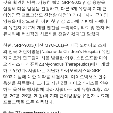
것을 확인한 만큼, 가능한 빨리 SRP-9003 임상 용량을
설정해 다음 임상을 진행하고, 다른 5개 유형의 지대 근
이영양증 프로그램도 진행할 예정”이라며, “지대 근이영
양증을 대상으로 한 이번 첫 임상 결과에 기반해 사렙타
의 유전자 치료제 개발 엔진을 구축하여, 의료 및 환자 커
뮤니티에 혁신적인 치료제를 전달하겠다”고 말했다.
한편, SRP-9003(이전 MYO-101)은 미국 오하이오 소재
의 전국 어린이병원(Nationwide Children's Hospital) 유전
자 치료제 연구팀이 처음 발굴한 이후, 스핀오프한 마이
오넥서스 테라퓨틱스(Myonexus Therapeutics)에서 개발
하고 있었다. 사렙타는 지난해 마이오넥서스와 SRP-
9003 개발에 대한 계약을 체결하며, 마이오넥서스 인수
옵션을 취득했다. 그리고 지난 2월 마이오넥서스를 인수
하는 옵션을 행사함에 따라 사렙타는 5개 유형(2E형, 2D
형, 2C형, 2B형, 2L형)의 지대 근이영양증 유전자 치료제
프로그램을 모두 획득했다.
봉나은 기자
naeun.bong@bios.co.kr