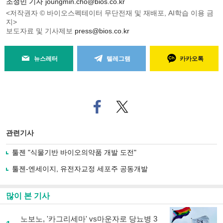
조정민 기자
joungmin.cho@bios.co.kr
<저작권자 © 바이오스펙테이터 무단전재 및 재배포, AI학습 이용 금
지>
보도자료 및 기사제보
press@bios.co.kr
뉴스레터
텔레그램
카카오톡
페
트위
이
터로
스
기사
북
공유
관련기사
으
하기
로
툴젠 "식물기반 바이오의약품 개발 도전"
기
사
툴젠-엔세이지, 유전자교정 세포주 공동개발
공
유
하
많이 본 기사
기
노보노, '카그리세마' vs마운자로 당뇨병 3