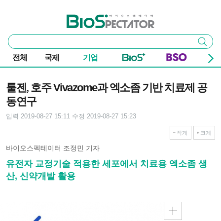
본문 바로가기
주요 메뉴
바이오스펙테이터
통
검색
합
검
전체
국제
기업
색
기사본문
툴젠, 호주 Vivazome과 엑소좀 기반 치료제 공
동연구
입력 2019-08-27 15:11
수정 2019-08-27 15:23
작게
크게
바이오스펙테이터 조정민 기자
유전자 교정기술 적용한 세포에서 치료용 엑소좀 생
산, 신약개발 활용