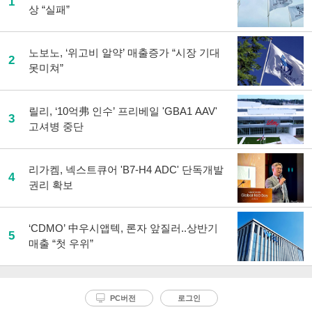
1
상 “실패”
노보노, ‘위고비 알약’ 매출증가 “시장 기대
2
못미쳐”
릴리, ‘10억弗 인수’ 프리베일 'GBA1 AAV'
3
고셔병 중단
리가켐, 넥스트큐어 'B7-H4 ADC' 단독개발
4
권리 확보
‘CDMO’ 中우시앱텍, 론자 앞질러..상반기
5
매출 “첫 우위”
PC버전
로그인