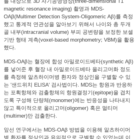
를 대상으로 3D 자기공명영상(three-dimensional T1
magnetic resonance imaging) 촬영과 MDS-
OAβ(Multimer Detection System-Oligomeric Aβ)를 측정
했고 통계적 연관성을 알아보기 위해서 나이와 총 두개
골 내부(intracranial volume) 부피 공변량을 보정한 보셀
기반 형태 계측(voxel-based morphometry; VBM)을 활용
했다.
MDS-OAβ는 혈장에 합성 아밀로이드베타(synthetic Aβ)
를 넣어준 후 혈장 내 아밀로이드베타 올리고머화 정도
를 측정해 알츠하이머병 환자와 정상인을 구별할 수 있
는 '샌드위치 ELISA' 검사법이다. MDS는 항원과 반응하
는 포획항체와 검출항체의 항원결정기(epitope)을 겹치
도록 구성해 단량체(monomer)에는 반응성을 나타내지
않고 특이적으로 올리고머(oligomer) 혹은 멀티머
(multimer)만 검출한다.
앞선 연구에서는 MDS-OAβ 방법을 이용해 알츠하이머
병 환자를 정상인과 유의적으로 구별할 수 있었는데 이