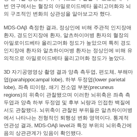
번 연구에서는 혈장의 아밀로이드베타 올리고머화와 뇌
의 구조적인 변화의 상관성을 알아보고자 했다.
MDS-OAβ 측정한 결과, 정상인에 비해 주관적 인지장애
환자, 경도인지장애 환자, 알츠하이머병 환자의 혈장의
아밀로이드베타 올리고머화 정도가 높았으며 특히 경도
인지장애 환자와 알츠하이머병 환자는 정상인에 비해 유
의적으로 아밀로이드베타 올리고머화 정도가 높았다.
3D 자기공명영상 촬영 결과 양측 측두엽, 편도체, 부해마
엽(parahippocampal lobe), 하부 두정엽(lower parietal
lobe), 좌측 띠이랑, 쇄기 전소엽 부분(precuneus
regions)의 위축이 관찰됐으며 이러한 뇌위축은 좌측 측
두엽과 양측 하부 두정엽 및 후부 뇌량과 인접한 백질에
서도 관찰됐다. 뇌위축이 관찰된 부위들은 알츠하이머병
에서 나타나는 전형적인 퇴행성 변화 영역이다. 통계적
연관성 결과, MDS-OAβ level과 특정 부위의 뇌위축간에
음의 상관관계가 있음이 확인됐다.