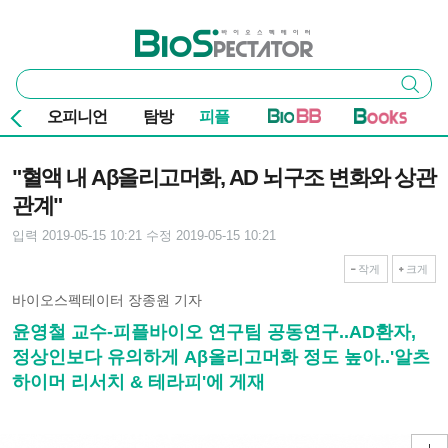
본문 바로가기
주요 메뉴
바이오스펙테이터
통
검색
합
검
오피니언
탐방
피플
색
기사본문
"혈액 내 Aβ올리고머화, AD 뇌구조 변화와 상관
관계"
입력 2019-05-15 10:21
수정 2019-05-15 10:21
작게
크게
바이오스펙테이터 장종원 기자
윤영철 교수-피플바이오 연구팀 공동연구..AD환자,
정상인보다 유의하게 Aβ올리고머화 정도 높아..'알츠
하이머 리서치 & 테라피'에 게재