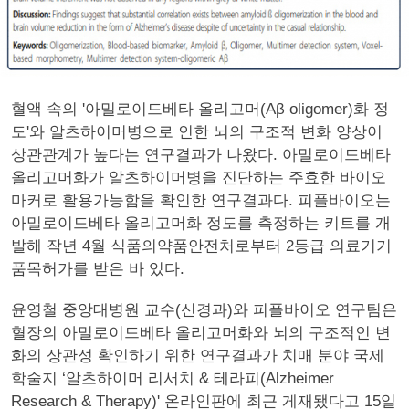
혈액 속의 '아밀로이드베타 올리고머(Aβ oligomer)화 정
도'와 알츠하이머병으로 인한 뇌의 구조적 변화 양상이
상관관계가 높다는 연구결과가 나왔다. 아밀로이드베타
올리고머화가 알츠하이머병을 진단하는 주효한 바이오
마커로 활용가능함을 확인한 연구결과다. 피플바이오는
아밀로이드베타 올리고머화 정도를 측정하는 키트를 개
발해 작년 4월 식품의약품안전처로부터 2등급 의료기기
품목허가를 받은 바 있다.
윤영철 중앙대병원 교수(신경과)와 피플바이오 연구팀은
혈장의 아밀로이드베타 올리고머화와 뇌의 구조적인 변
화의 상관성 확인하기 위한 연구결과가 치매 분야 국제
학술지 ‘알츠하이머 리서치 & 테라피(Alzheimer
Research & Therapy)' 온라인판에 최근 게재됐다고 15일