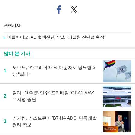
페
트위
이
터로
스
기사
북
공유
관련기사
으
하기
로
피플바이오, AD 혈액진단 개발.."뇌질환 진단법 확장"
기
사
공
많이 본 기사
유
하
노보노, '카그리세마' vs마운자로 당뇨병 3
기
1
상 “실패”
릴리, ‘10억弗 인수’ 프리베일 'GBA1 AAV'
2
고셔병 중단
리가켐, 넥스트큐어 'B7-H4 ADC' 단독개발
3
권리 확보