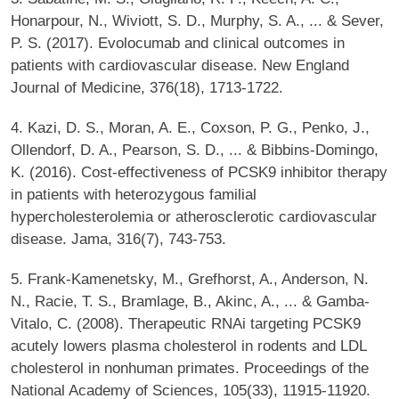
Honarpour, N., Wiviott, S. D., Murphy, S. A., ... & Sever,
P. S. (2017). Evolocumab and clinical outcomes in
patients with cardiovascular disease. New England
Journal of Medicine, 376(18), 1713-1722.
4. Kazi, D. S., Moran, A. E., Coxson, P. G., Penko, J.,
Ollendorf, D. A., Pearson, S. D., ... & Bibbins-Domingo,
K. (2016). Cost-effectiveness of PCSK9 inhibitor therapy
in patients with heterozygous familial
hypercholesterolemia or atherosclerotic cardiovascular
disease. Jama, 316(7), 743-753.
5. Frank-Kamenetsky, M., Grefhorst, A., Anderson, N.
N., Racie, T. S., Bramlage, B., Akinc, A., ... & Gamba-
Vitalo, C. (2008). Therapeutic RNAi targeting PCSK9
acutely lowers plasma cholesterol in rodents and LDL
cholesterol in nonhuman primates. Proceedings of the
National Academy of Sciences, 105(33), 11915-11920.