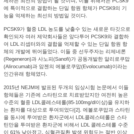
제하는 최선의 방법이 될 것이며, 이를 위해서는 PCSK9
에 특이적으로 결합하는 단일 항원 항체가 PCSK9의 기
능을 억제하는 최선의 방법일 것이다.
PCSK9가 혈중 LDL 농도를 낮출수 있는 새로운 타깃으로
확인되자 여러 제약회사들은 앞다투어 PCSK9와 결합하
여 LDL 리셉터와의 결합을 억제할 수 있는 단일 항원 항
체의 개발에 뛰어들었다. 이들 중 선두주자는 리제네론
(Regeneron)과 사노피(Sanofi)가 공동개발한 알리로쿠맙
(Alirocumab)과 암젠의 에볼로쿠맙(Evolocumab)이라는
인간유래 항체였다.
2015년 NEJM에 발표된 두개의 임상시험 논문에서 이들
항체들은 기존에 스타틴으로 치료받았지만 여전히 높은
수준의 혈중 LDL콜레스테롤(85-100mg/dl이상)을 유지하
는 환자를 대상으로 투여되었다[2]. 에볼로쿠맙과 스타틴
을 동시에 투여받은 환자군에서 LDL콜레스테롤은 스타
틴만을 투여받은 환자군에 비해서 LDL 콜레스테롤 수준
이 61% 낮아졌고, 심혈관질환 발생 위험도는 절반 이상