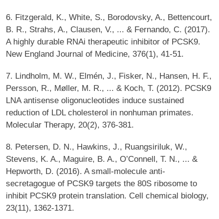
6. Fitzgerald, K., White, S., Borodovsky, A., Bettencourt,
B. R., Strahs, A., Clausen, V., ... & Fernando, C. (2017).
A highly durable RNAi therapeutic inhibitor of PCSK9.
New England Journal of Medicine, 376(1), 41-51.
7. Lindholm, M. W., Elmén, J., Fisker, N., Hansen, H. F.,
Persson, R., Møller, M. R., ... & Koch, T. (2012). PCSK9
LNA antisense oligonucleotides induce sustained
reduction of LDL cholesterol in nonhuman primates.
Molecular Therapy, 20(2), 376-381.
8. Petersen, D. N., Hawkins, J., Ruangsiriluk, W.,
Stevens, K. A., Maguire, B. A., O’Connell, T. N., ... &
Hepworth, D. (2016). A small-molecule anti-
secretagogue of PCSK9 targets the 80S ribosome to
inhibit PCSK9 protein translation. Cell chemical biology,
23(11), 1362-1371.