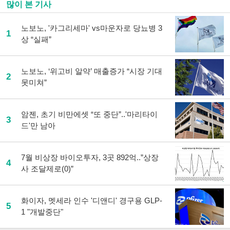
많이 본 기사
로
기
사
노보노, '카그리세마' vs마운자로 당뇨병 3
1
공
상 “실패”
유
하
기
노보노, ‘위고비 알약’ 매출증가 “시장 기대
2
못미쳐”
암젠, 초기 비만에셋 “또 중단”..'마리타이
3
드'만 남아
7월 비상장 바이오투자, 3곳 892억..”상장
4
사 조달제로(0)”
화이자, 멧세라 인수 '디앤디' 경구용 GLP-
5
1 "개발중단"