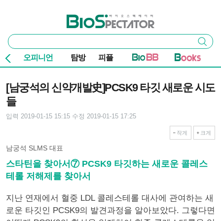
본문 바로가기
주요 메뉴
바이오스펙테이터
통
검색
합
검
오피니언
탐방
피플
색
기사본문
[남궁석의 신약개발史]PCSK9 타깃 새로운 시도
들
입력 2019-01-15 15:15
수정 2019-01-15 17:25
작게
크게
남궁석 SLMS 대표
스타틴을 찾아서⑦ PCSK9 타깃하는 새로운 콜레스
테롤 저해제를 찾아서
지난 연재에서 혈중 LDL 콜레스테롤 대사에 관여하는 새
로운 타깃인 PCSK9의 발견과정을 알아보았다. 그렇다면