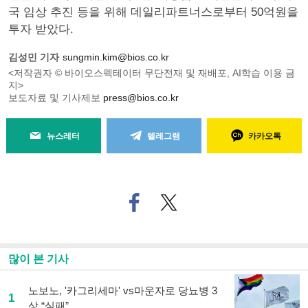
국 임상 추진 등을 위해 데일리파트너스로부터 50억원을
투자 받았다.
김성민 기자
sungmin.kim@bios.co.kr
<저작권자 © 바이오스펙테이터 무단전재 및 재배포, AI학습 이용 금
지>
보도자료 및 기사제보
press@bios.co.kr
뉴스레터
텔레그램
카카오톡
페
트위
이
터로
스
기사
북
공유
으
하기
많이 본 기사
로
기
사
노보노, '카그리세마' vs마운자로 당뇨병 3
1
공
상 “실패”