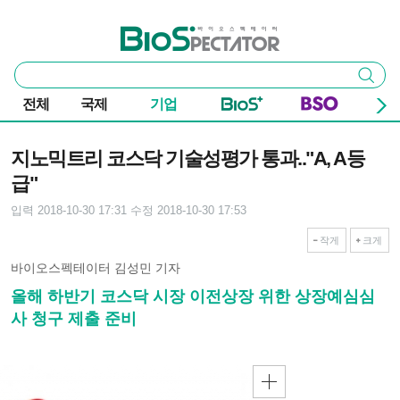
본문 바로가기
주요 메뉴
바이오스펙테이터
통
검색
합
검
전체
국제
기업
색
기사본문
지노믹트리 코스닥 기술성평가 통과.."A, A등
급"
입력 2018-10-30 17:31
수정 2018-10-30 17:53
작게
크게
바이오스펙테이터 김성민 기자
올해 하반기 코스닥 시장 이전상장 위한 상장예심심
사 청구 제출 준비