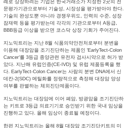
례로 상장하려는 기업은 한국거래소가 지정한 2곳의 전
문평가기관으로부터 기술성, 시장성을 평가받아야 한다.
기술의 완성도뿐 아니라 경쟁우위도, 인력의 수준, 성장
잠재력 등을 평가받는데 각각의 기관으로부터 A등급,
BBB등급 이상을 받으면 코스닥 상장 기회가 주어진다.
지노믹트리는 지난 8월 식품의약안전처로부터 분변을
이용해 대장암을 조기진단하는 제품인 'EarlyTect-Colon
Cancer'를 3등급 종양관련 유전자 검사시약으로 허가 받
았다. 지난해 유럽인증(CE-IVD) 및 유럽 제품등록을 했
다. EarlyTect-Colon Cancer는 사람의 분변 DNA에서 신
데칸-2(SDC) 메틸화를 정량적으로 측정해 대장암 양성
여부를 판별하는 체외진단제품이다.
지노믹트리는 대장암에 이어 폐암, 방광암을 조기진단하
는 키트로 3등급 의료기기로 승인받기 위한 국내 임상을
진행하고 있다. 올해 임상이 종료될 예정이다.
한편 지노믹트리는 올해 8월 대장암 조기진단키트의 미