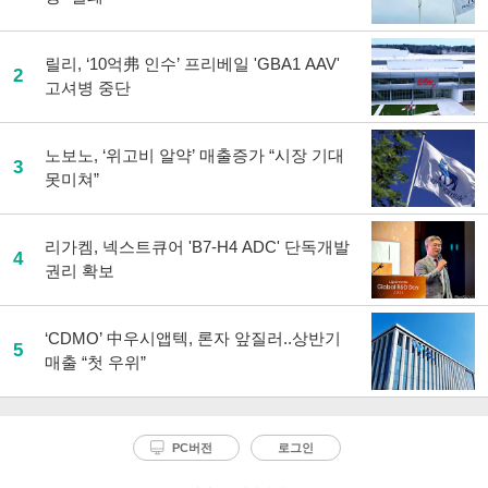
유
하
기
릴리, ‘10억弗 인수’ 프리베일 'GBA1 AAV'
2
고셔병 중단
노보노, ‘위고비 알약’ 매출증가 “시장 기대
3
못미쳐”
리가켐, 넥스트큐어 'B7-H4 ADC' 단독개발
4
권리 확보
‘CDMO’ 中우시앱텍, 론자 앞질러..상반기
5
매출 “첫 우위”
PC버전
로그인