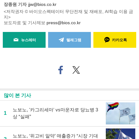
장종원 기자
jjw@bios.co.kr
<저작권자 © 바이오스펙테이터 무단전재 및 재배포, AI학습 이용 금
지>
보도자료 및 기사제보
press@bios.co.kr
뉴스레터
텔레그램
카카오톡
페
트위
이
터로
스
기사
북
공유
으
하기
많이 본 기사
로
기
사
노보노, '카그리세마' vs마운자로 당뇨병 3
1
공
상 “실패”
유
하
기
노보노, ‘위고비 알약’ 매출증가 “시장 기대