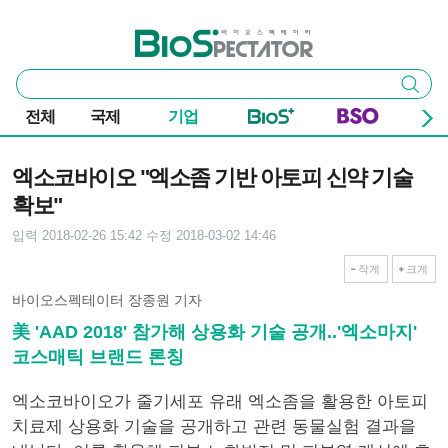
본문 바로가기
주요 메뉴
바이오스펙테이터
통
검색
합
검
전체
국제
기업
색
기사본문
엑소코바이오 "엑소좀 기반 아토피 신약 기술
확보"
입력 2018-02-26 15:42
수정 2018-03-02 14:46
작게
크게
바이오스펙테이터 장종원 기자
美 'AAD 2018' 참가해 상용화 기술 공개..'엑소마지'
코스매틱 브랜드 론칭
엑소코바이오가 줄기세포 유래 엑소좀을 활용한 아토피
치료제 상용화 기술을 공개하고 관련 동물실험 결과을