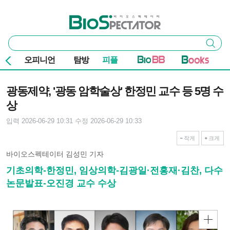
본문 바로가기
주요 메뉴
바이오스펙테이터
통
검색
합
검
오피니언
탐방
피플
색
기사본문
광동제약, '광동 암학술상' 한정민 교수 등 5명 수
상
입력 2026-06-29 10:31
수정 2026-06-29 10:33
작게
크게
바이오스펙테이터 김성민 기자
기초의학-한정민, 임상의학-김광일·전홍재·김찬, 다수
논문발표-오진경 교수 수상