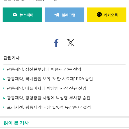
뉴스레터
텔레그램
카카오톡
페
트위
이
터로
스
기사
북
공유
관련기사
으
하기
로
광동제약, 생산본부장에 이승재 상무 선임
기
사
광동제약, 국내판권 보유 '노안 치료제' FDA 승인
공
유
광동제약, 대표이사에 박상영 사장 신규 선임
하
광동제약, 경영총괄 사장에 박상영 부사장 승진
기
프리시젼, 광동제약 대상 '170억 유상증자' 결정
많이 본 기사