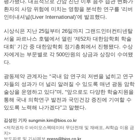
평가됐다. 대표적으로 간암 진단 이후 음주 습관 변화가
환자의 사망 위험에 미치는 영향을 분석한 연구를 ‘리버
인터내셔널(Liver International)’에 발표했다.
시상식은 지난 25일부터 26일까지 그랜드인터컨티넨탈
서울 파르나스 호텔에서 열린 ‘제52차 대한암학회 학술
대회’ 기간 중 대한암학회 정기총회에서 진행됐다. 수상
자에게는 부문별로 각 500만원의 상금과 상장이 수여됐
다.
광동제약 관계자는 “국내 암 연구의 저변을 넓히고 연구
자들의 성과가 더 널리 알려질 수 있도록 매년 광동 암학
술상을 운영하고 있다”며, “앞으로도 다양한 학술지원을
통해 국내 의학연구 발전과 국민건강 증진에 기여할 수
있도록 노력해 나가겠다”고 말했다.
김성민 기자
sungmin.kim@bios.co.kr
<저작권자 © 바이오스펙테이터 무단전재 및 재배포, AI학습 이용 금
지>
보도자료 및 기사제보
press@bios.co.kr