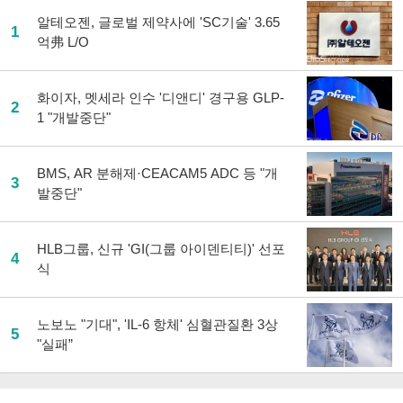
알테오젠, 글로벌 제약사에 'SC기술' 3.65
1
억弗 L/O
화이자, 멧세라 인수 '디앤디' 경구용 GLP-
2
1 "개발중단"
BMS, AR 분해제·CEACAM5 ADC 등 "개
3
발중단"
HLB그룹, 신규 'GI(그룹 아이덴티티)' 선포
4
식
노보노 "기대", 'IL-6 항체' 심혈관질환 3상
5
"실패”