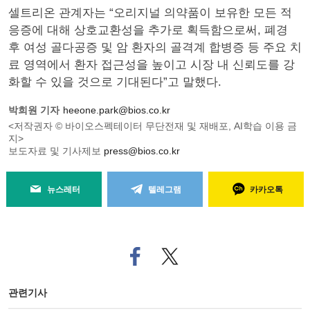
셀트리온 관계자는 “오리지널 의약품이 보유한 모든 적
응증에 대해 상호교환성을 추가로 획득함으로써, 폐경
후 여성 골다공증 및 암 환자의 골격계 합병증 등 주요 치
료 영역에서 환자 접근성을 높이고 시장 내 신뢰도를 강
화할 수 있을 것으로 기대된다”고 말했다.
박희원 기자
heeone.park@bios.co.kr
<저작권자 © 바이오스펙테이터 무단전재 및 재배포, AI학습 이용 금
지>
보도자료 및 기사제보
press@bios.co.kr
뉴스레터
텔레그램
카카오톡
페
트위
이
터로
스
기사
북
공유
관련기사
으
하기