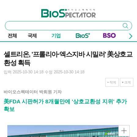
본문 바로가기
주요 메뉴
바이오스펙테이터
통
검색
합
검
전체
국제
기업
색
기사본문
셀트리온, '프롤리아·엑스지바 시밀러' 美상호교
환성 획득
입력 2025-10-30 14:18
수정 2025-10-30 14:18
작게
크게
바이오스펙테이터 박희원 기자
美FDA 시판허가 8개월만에 '상호교환성 지위' 추가
확보