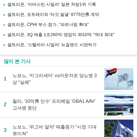
로
셀트리온, ‘아바스틴 시밀러' 일본 처방1위 기록
기
사
셀트리온, 포트래이와 '타깃 발굴' 8775만弗 계약
공
유
셀트리온, CPHI 부스 참가.."파트너링 확대”
하
셀트리온, 3Q 매출 1조260억·영업익 3010억 "역대 최대"
기
셀트리온, '스텔라라 시밀러' 뉴질랜드 시판허가
많이 본 기사
노보노, '카그리세마' vs마운자로 당뇨병 3
1
상 “실패”
릴리, ‘10억弗 인수’ 프리베일 'GBA1 AAV'
2
고셔병 중단
노보노, ‘위고비 알약’ 매출증가 “시장 기대
3
못미쳐”