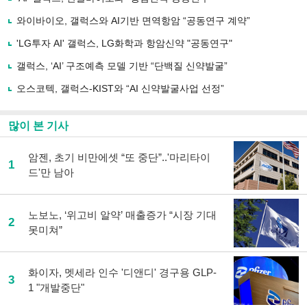
기
사
와이바이오, 갤럭스와 AI기반 면역항암 “공동연구 계약”
공
유
'LG투자 AI' 갤럭스, LG화학과 항암신약 "공동연구"
하
갤럭스, ‘AI’ 구조예측 모델 기반 “단백질 신약발굴”
기
오스코텍, 갤럭스-KIST와 “AI 신약발굴사업 선정”
많이 본 기사
암젠, 초기 비만에셋 “또 중단”..'마리타이
1
드'만 남아
노보노, ‘위고비 알약’ 매출증가 “시장 기대
2
못미쳐”
화이자, 멧세라 인수 '디앤디' 경구용 GLP-
3
1 "개발중단"