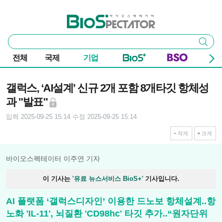
본문 바로가기
주요 메뉴
바이오스펙테이터
통
검색
합
검
전체
국제
기업
색
기사본문
갤럭스, ‘AI설계’ 신규 2개 포함 8개타깃 항체성
과 "발표"
입력 2025-09-25 15:14
수정 2025-09-25 15:14
작게
크게
바이오스펙테이터 이주연 기자
이 기사는
'유료 뉴스서비스 BioS+'
기사입니다.
AI 플랫폼 ‘갤럭스디자인’ 이용한 드노보 항체설계..항
노화 'IL-11', 뇌질환 'CD98hc' 타깃 추가..“원자단위