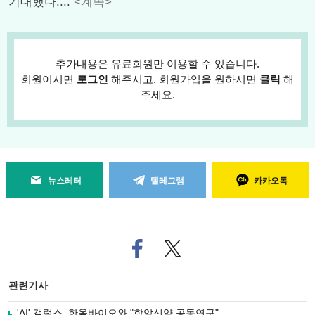
기대했다....
<계속>
추가내용은 유료회원만 이용할 수 있습니다.
회원이시면
로그인
해주시고, 회원가입을 원하시면
클릭
해
주세요.
뉴스레터
텔레그램
카카오톡
페
트위
이
터로
스
기사
북
공유
관련기사
으
하기
로
'AI' 갤럭스, 한올바이오와 "항암신약 공동연구"