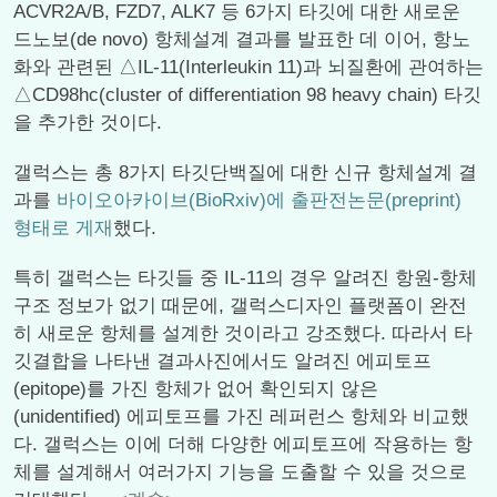
ACVR2A/B, FZD7, ALK7 등 6가지 타깃에 대한 새로운
드노보(de novo) 항체설계 결과를 발표한 데 이어, 항노
화와 관련된 △IL-11(Interleukin 11)과 뇌질환에 관여하는
△CD98hc(cluster of differentiation 98 heavy chain) 타깃
을 추가한 것이다.
갤럭스는 총 8가지 타깃단백질에 대한 신규 항체설계 결
과를
바이오아카이브(BioRxiv)에 출판전논문(preprint)
형태로 게재
했다.
특히 갤럭스는 타깃들 중 IL-11의 경우 알려진 항원-항체
구조 정보가 없기 때문에, 갤럭스디자인 플랫폼이 완전
히 새로운 항체를 설계한 것이라고 강조했다. 따라서 타
깃결합을 나타낸 결과사진에서도 알려진 에피토프
(epitope)를 가진 항체가 없어 확인되지 않은
(unidentified) 에피토프를 가진 레퍼런스 항체와 비교했
다. 갤럭스는 이에 더해 다양한 에피토프에 작용하는 항
체를 설계해서 여러가지 기능을 도출할 수 있을 것으로