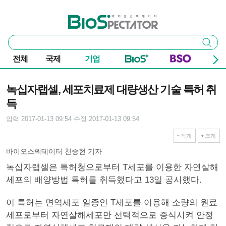
본문 바로가기
주요 메뉴
바이오스펙테이터
통
검색
합
검
전체
국제
기업
색
기사본문
녹십자랩셀, 세포치료제 대량생산 기술 특허 취
득
입력 2017-01-13 09:54
수정 2017-01-13 09:54
작게
크게
바이오스펙테이터 천승현 기자
녹십자랩셀은 특허청으로부터 T세포를 이용한 자연살해
세포의 배양방법 특허를 취득했다고 13일 공시했다.
​이 특허는 면역세포 일종인 T세포를 이용해 소량의 원료
세포로부터 자연살해세포만 선택적으로 증식시켜 안정