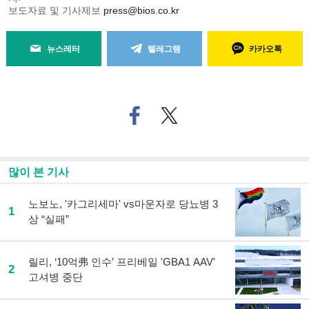
보도자료 및 기사제보
press@bios.co.kr
뉴스레터
텔레그램
카카오톡
페
트위
이
터로
스
기사
북
공유
으
하기
많이 본 기사
로
기
사
노보노, '카그리세마' vs마운자로 당뇨병 3
1
공
상 “실패”
유
하
기
릴리, ‘10억弗 인수’ 프리베일 'GBA1 AAV'
2
고셔병 중단