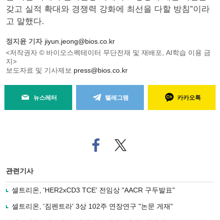
갖고 실적 확대와 경쟁력 강화에 최선을 다할 방침”이라
고 말했다.
정지윤 기자
jiyun.jeong@bios.co.kr
<저작권자 © 바이오스펙테이터 무단전재 및 재배포, AI학습 이용 금
지>
보도자료 및 기사제보
press@bios.co.kr
뉴스레터
텔레그램
카카오톡
페
트위
이
터로
스
기사
북
공유
관련기사
으
하기
로
셀트리온, 'HER2xCD3 TCE' 전임상 "AACR 구두발표"
기
사
셀트리온, '짐펜트라' 3상 102주 연장연구 "논문 게재"
공