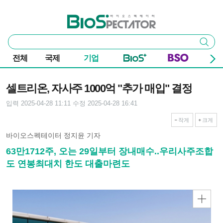
본문 바로가기
주요 메뉴
바이오스펙테이터
통
검색
합
검
전체
국제
기업
색
기사본문
셀트리온, 자사주 1000억 "추가 매입" 결정
입력 2025-04-28 11:11
수정 2025-04-28 16:41
작게
크게
바이오스펙테이터 정지윤 기자
63만1712주, 오는 29일부터 장내매수..우리사주조합
도 연봉최대치 한도 대출마련도