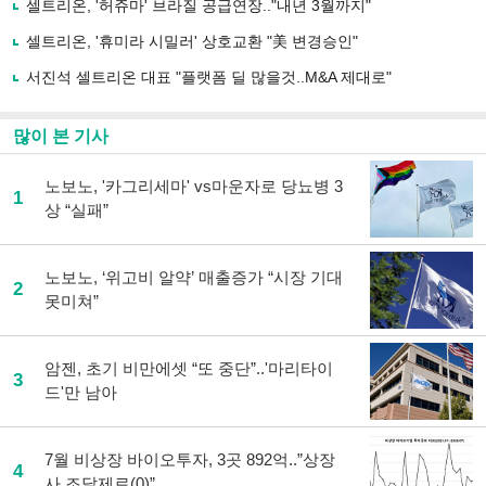
유
셀트리온, '허쥬마' 브라질 공급연장.."내년 3월까지"
하
셀트리온, '휴미라 시밀러' 상호교환 "美 변경승인"
기
서진석 셀트리온 대표 "플랫폼 딜 많을것..M&A 제대로"
많이 본 기사
노보노, '카그리세마' vs마운자로 당뇨병 3
1
상 “실패”
노보노, ‘위고비 알약’ 매출증가 “시장 기대
2
못미쳐”
암젠, 초기 비만에셋 “또 중단”..'마리타이
3
드'만 남아
7월 비상장 바이오투자, 3곳 892억..”상장
4
사 조달제로(0)”