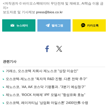
<저작권자 © 바이오스펙테이터 무단전재 및 재배포, AI학습 이용 금
지>
보도자료 및 기사제보
press@bios.co.kr
뉴스레터
텔레그램
카카오톡
페
트위
이
터로
스
기사
북
공유
관련기사
으
하기
로
거래소, 오스코텍 자회사 제노스코 "상장 미승인"
기
사
오스코텍-제노스코 “독자적 R&D 진행..다른 전략 추구”
공
유
제노스코, ‘AA, AA’ 코스닥 기평통과..“3분기 예심청구”
하
제노스코, ‘ROCK 저해제’ IPF 모델서 "항섬유화 효능”
기
오스코텍, 레이저티닙 '상업화 마일스톤' 2400만弗 수령