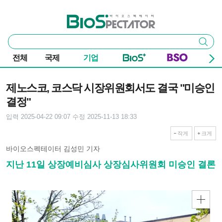
본문 바로가기
주요 메뉴
바이오스펙테이터
통
검색
합
검
전체
국제
기업
색
기사본문
제노스코, 코스닥 시장위원회서도 결국 "미승인
결정"
입력 2025-04-22 09:07
수정 2025-11-13 18:33
작게
크게
바이오스펙테이터 김성민 기자
지난 11일 상장예비심사 상장심사위원회 미승인 결론