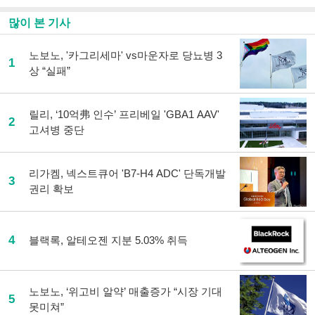
많이 본 기사
노보노, '카그리세마' vs마운자로 당뇨병 3
1
상 “실패”
릴리, ‘10억弗 인수’ 프리베일 'GBA1 AAV'
2
고셔병 중단
리가켐, 넥스트큐어 'B7-H4 ADC' 단독개발
3
권리 확보
4
블랙록, 알테오젠 지분 5.03% 취득
노보노, ‘위고비 알약’ 매출증가 “시장 기대
5
못미쳐”