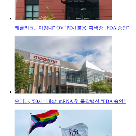
레플리뮨, "마침내" OV ‘PD-1불응' 흑색종 "FDA 승인"
모더나, ‘50세↑ 대상’ mRNA 첫 독감백신 “FDA 승인”