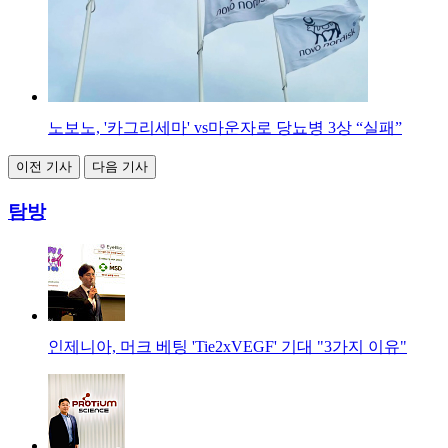
노보노, '카그리세마' vs마운자로 당뇨병 3상 “실패”
이전 기사
다음 기사
탐방
인제니아, 머크 베팅 'Tie2xVEGF' 기대 "3가지 이유"