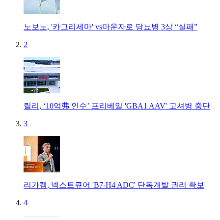
노보노, '카그리세마' vs마운자로 당뇨병 3상 “실패”
2
릴리, ‘10억弗 인수’ 프리베일 'GBA1 AAV' 고셔병 중단
3
리가켐, 넥스트큐어 'B7-H4 ADC' 단독개발 권리 확보
4