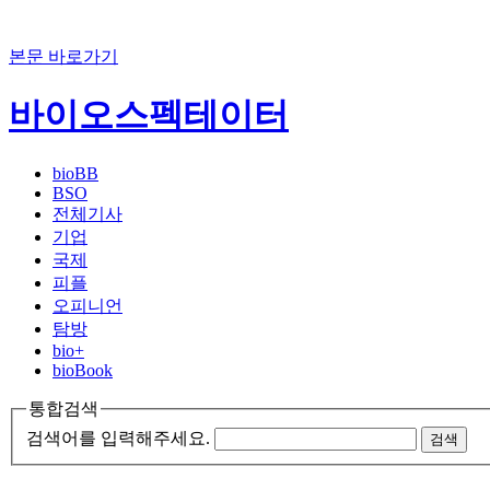
본문 바로가기
바이오스펙테이터
bioBB
BSO
전체기사
기업
국제
피플
오피니언
탐방
bio+
bioBook
통합검색
검색어를 입력해주세요.
검색