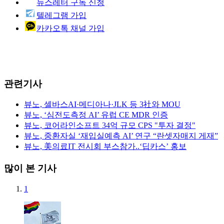
뉴스레터 구독 신청
텔레그램 가입
카카오톡 채널 가입
관련기사
뷰노, 셀바스AI·메디아나·JLK 등 3社와 MOU
뷰노, ‘심전도측정 AI’ 유럽 CE MDR 인증
뷰노, 코어라인소프트 34억 규모 CPS "투자 결정"
뷰노, 중환자실 ‘재입실예측 AI’ 연구 “란셋자매지 게재”
뷰노, 美의료IT 전시회 부스참가..‘딥카스’ 홍보
많이 본 기사
1