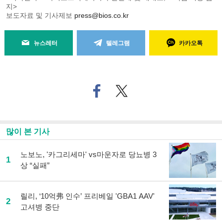
지>
보도자료 및 기사제보
press@bios.co.kr
뉴스레터
텔레그램
카카오톡
페
트위
이
터로
스
기사
북
공유
으
하기
많이 본 기사
로
기
사
노보노, '카그리세마' vs마운자로 당뇨병 3
1
공
상 “실패”
유
하
기
릴리, ‘10억弗 인수’ 프리베일 'GBA1 AAV'
2
고셔병 중단