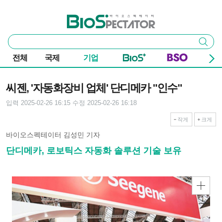
본문 바로가기
주요 메뉴
바이오스펙테이터
통
검색
합
검
전체
국제
기업
색
기사본문
씨젠, '자동화장비 업체' 단디메카 "인수"
입력 2025-02-26 16:15
수정 2025-02-26 16:18
작게
크게
바이오스펙테이터 김성민 기자
단디메카, 로보틱스 자동화 솔루션 기술 보유