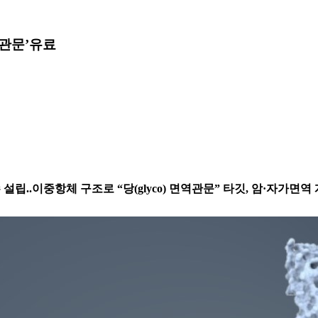
관문’
유료
설립..이중항체 구조로 “당(glyco) 면역관문” 타깃, 암·자가면역