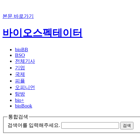
본문 바로가기
바이오스펙테이터
bioBB
BSO
전체기사
기업
국제
피플
오피니언
탐방
bio+
bioBook
통합검색
검색어를 입력해주세요.
검색