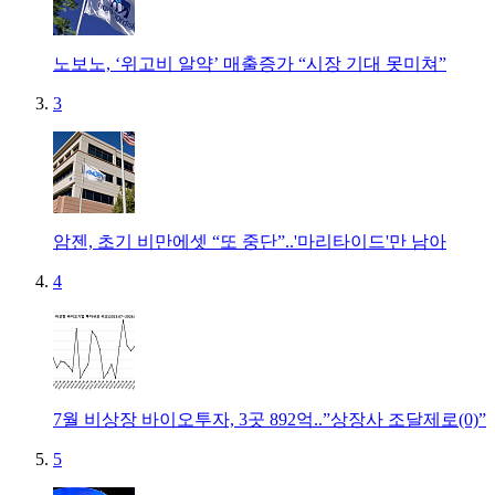
노보노, ‘위고비 알약’ 매출증가 “시장 기대 못미쳐”
3
암젠, 초기 비만에셋 “또 중단”..'마리타이드'만 남아
4
7월 비상장 바이오투자, 3곳 892억..”상장사 조달제로(0)”
5