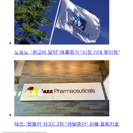
노보노, ‘위고비 알약’ 매출증가 “시장 기대 못미쳐”
재즈, '젭젤카' SCLC 2차 “개발중단" 라벨 철회키로