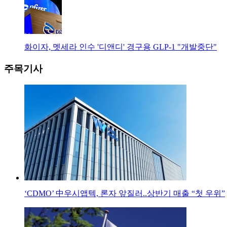
화이자, 멧세라 인수 '디앤디' 경구용 GLP-1 "개발중단"
주목기사
‘CDMO’ 中우시앱텍, 론자 앞질러..상반기 매출 “첫 우위”