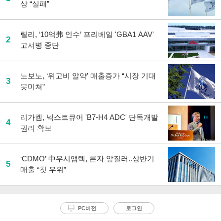
상 “실패”
릴리, ‘10억弗 인수’ 프리베일 'GBA1 AAV'
2
고셔병 중단
노보노, ‘위고비 알약’ 매출증가 “시장 기대
3
못미쳐”
리가켐, 넥스트큐어 'B7-H4 ADC' 단독개발
4
권리 확보
‘CDMO’ 中우시앱텍, 론자 앞질러..상반기
5
매출 “첫 우위”
PC버전
로그인