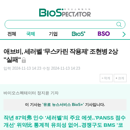
본문 바로가기
주요 메뉴
바이오스펙테이터
통
검색
합
검
전체
국제
기업
색
기사본문
애브비, 세러벨 '무스카린 작용제' 조현병 2상
"실패"
입력 2024-11-13 14:23
수정 2024-11-13 14:23
작게
크게
바이오스펙테이터 정지윤 기자
이 기사는
'유료 뉴스서비스 BioS+'
기사입니다.
작년 87억弗 인수 '세러벨'의 주요 에셋..'PANSS 점수
개선' 위약比 통계적 유의성 없어..경쟁구도 BMS '코