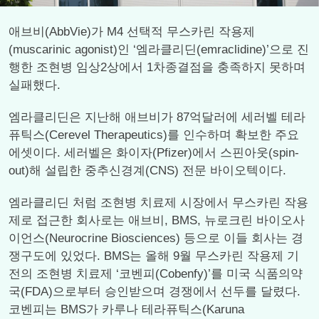
애브비(AbbVie)가 M4 선택적 무스카린 작용제
(muscarinic agonist)인 ‘엠라클리딘(emraclidine)’으로 진
행한 조현병 임상2상에서 1차종결점을 충족하지 못하며
실패했다.
엠라클리딘은 지난해 애브비가 87억달러에 세러벨 테라
퓨틱스(Cerevel Therapeutics)를 인수하며 확보한 주요
에셋이다. 세러벨은 화이자(Pfizer)에서 스핀아웃(spin-
out)해 설립한 중추신경계(CNS) 전문 바이오텍이다.
엠라클리딘 처럼 조현병 치료제 시장에서 무스카린 작용
제로 접근한 회사로는 애브비, BMS, 뉴로크린 바이오사
이언스(Neurocrine Biosciences) 등으로 이들 회사는 경
쟁구도에 있었다. BMS는 올해 9월 무스카린 작용제 기
전의 조현병 치료제 ‘코벤피(Cobenfy)’를 미국 식품의약
국(FDA)으로부터 승인받으며 경쟁에서 선두를 달렸다.
코벤피는 BMS가 카루나 테라퓨틱스(Karuna