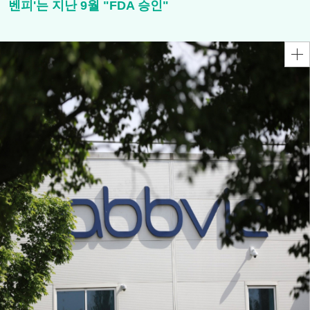
벤피'는 지난 9월 "FDA 승인"