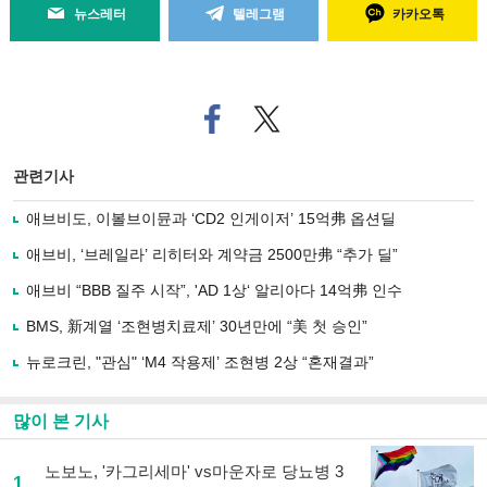
뉴스레터
텔레그램
카카오톡
페
트위
이
터로
스
기사
북
공유
관련기사
으
하기
로
애브비도, 이볼브이뮨과 ‘CD2 인게이저’ 15억弗 옵션딜
기
사
애브비, ‘브레일라’ 리히터와 계약금 2500만弗 “추가 딜”
공
유
애브비 “BBB 질주 시작”, 'AD 1상‘ 알리아다 14억弗 인수
하
BMS, 新계열 ‘조현병치료제’ 30년만에 “美 첫 승인”
기
뉴로크린, "관심" ‘M4 작용제’ 조현병 2상 “혼재결과”
많이 본 기사
노보노, '카그리세마' vs마운자로 당뇨병 3
1