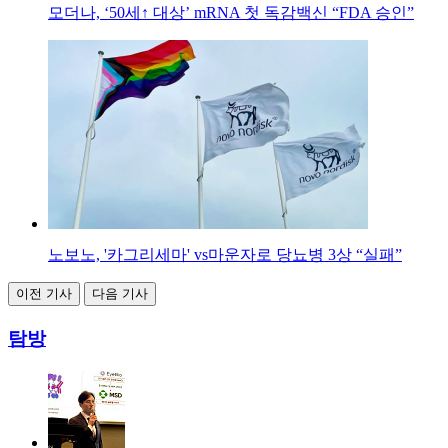
모더나, ‘50세↑ 대상’ mRNA 첫 독감백신 “FDA 승인”
노보노, '카그리세마' vs마운자로 당뇨병 3상 “실패”
이전 기사
다음 기사
탐방