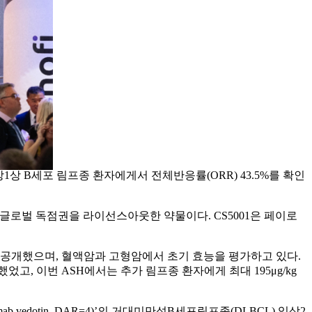
가 임상1상 B세포 림프종 환자에게서 전체반응률(ORR) 43.5%를 확인
2020년 글로벌 독점권을 라이선스아웃한 약물이다. CS5001은 페이로
회에서 첫 공개했으며, 혈액암과 고형암에서 초기 효능을 평가하고 있다.
했었고, 이번 ASH에서는 추가 림프종 환자에게 최대 195μg/kg
b vedotin, DAR=4)’의 거대미만성B세포림프종(DLBCL) 임상2