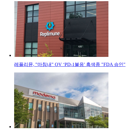
레플리뮨, "마침내" OV ‘PD-1불응' 흑색종 "FDA 승인"