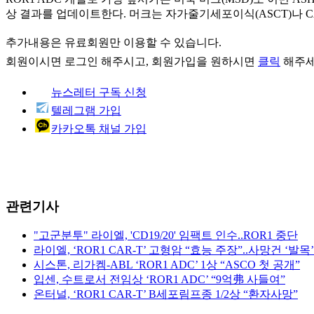
상 결과를 업데이트한다. 머크는 자가줄기세포이식(ASCT)나 C
추가내용은 유료회원만 이용할 수 있습니다.
회원이시면
로그인
해주시고, 회원가입을 원하시면
클릭
해주세
뉴스레터 구독 신청
텔레그램 가입
카카오톡 채널 가입
관련기사
"고군분투" 라이엘, 'CD19/20' 임팩트 인수..ROR1 중단
라이엘, ‘ROR1 CAR-T’ 고형암 “효능 주장”..사망건 ‘발목’
시스톤, 리가켐-ABL ‘ROR1 ADC’ 1상 “ASCO 첫 공개”
입센, 수트로서 전임상 ‘ROR1 ADC’ “9억弗 사들여”
온터널, ‘ROR1 CAR-T’ B세포림프종 1/2상 “환자사망”