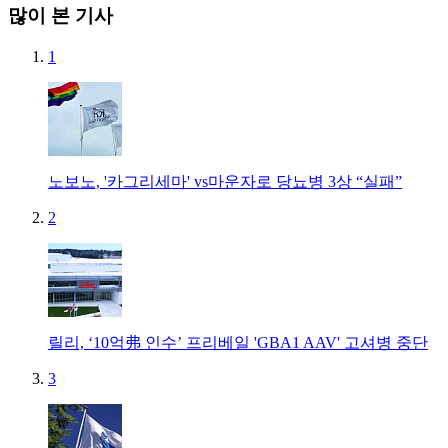
많이 본 기사
1
노보노, '카그리세마' vs마운자로 당뇨병 3상 “실패”
2
릴리, ‘10억弗 인수’ 프리베일 'GBA1 AAV' 고셔병 중단
3