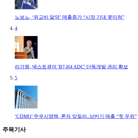
노보노, ‘위고비 알약’ 매출증가 “시장 기대 못미쳐”
4
리가켐, 넥스트큐어 'B7-H4 ADC' 단독개발 권리 확보
5
‘CDMO’ 中우시앱텍, 론자 앞질러..상반기 매출 “첫 우위”
주목기사