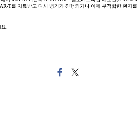
AR-T를 치료받고 다시 병기가 진행되거나 이에 부적합한 환자를 
요.
페
트
이
위
스
터
북
로
으
기
로
사
기
공
사
유
공
하
유
기
하