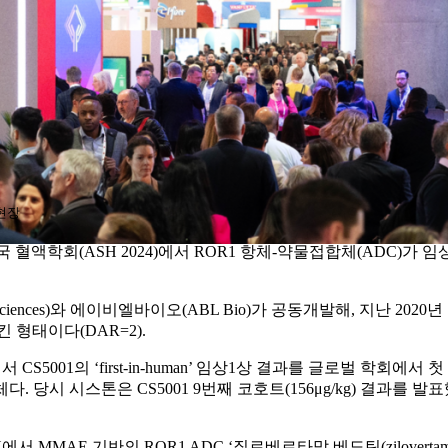
 현장
오는 미국 혈액학회(ASH 2024)에서 ROR1 항체-약물접합체(ADC)
Biosciences)와 에이비엘바이오(ABL Bio)가 공동개발해, 지난 
합시킨 형태이다(DAR=2).
 CS5001의 ‘first-in-human’ 임상1상 결과를 글로벌 학
당시 시스톤은 CS5001 9번째 코호트(156μg/kg) 결과를 발표
 MMAE 기반의 ROR1 ADC ‘질로베르타맙 베도틴(zilovertama