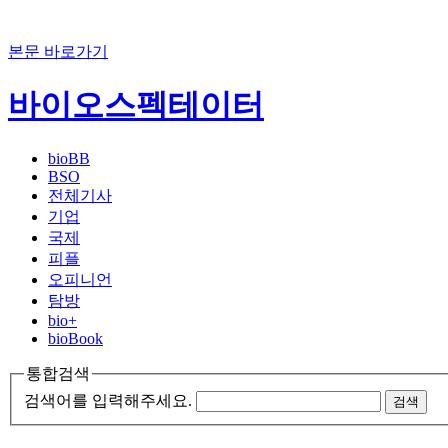
본문 바로가기
바이오스펙테이터
bioBB
BSO
전체기사
기업
국제
피플
오피니언
탐방
bio+
bioBook
통합검색
검색어를 입력해주세요.
검색