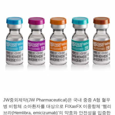
JW중외제약(JW Pharmaceutical)은 국내 중증 A형 혈우
병 비항체 소아환자를 대상으로 FIXaxFX 이중항체 ‘헴리
브라(Hemlibra, emicizumab)’의 약효와 안전성을 입증한