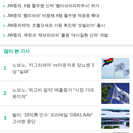
사
JW중외, A형 혈우병 신약 '헴리브라피하주사' 허가
공
유
JW중외 '헴리브라' 비항체 A형 혈우병 적응증 확대
하
JW중외제약, 조혈모세포 가동 촉진제 ‘모빌리아’ 출시
기
JW중외, 제핏과 ‘제브라피쉬’ 활용 ‘대사질환 신약’ 개발
많이 본 기사
노보노, '카그리세마' vs마운자로 당뇨병 3
1
상 “실패”
노보노, ‘위고비 알약’ 매출증가 “시장 기대
2
못미쳐”
릴리, ‘10억弗 인수’ 프리베일 'GBA1 AAV'
3
고셔병 중단