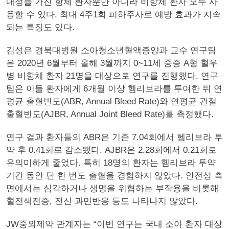
내성을 가진 항체 환자뿐만 아니라 비항체 환자 모두 사
용할 수 있다. 최대 4주1회 피하주사로 예방 효과가 지속
되는 특징도 있다.
김성은 경북대병원 소아청소년혈액종양과 교수 연구팀
은 2020년 6월부터 올해 3월까지 0~11세 중증 A형 혈우
병 비항체 환자 21명을 대상으로 연구를 진행했다. 연구
팀은 이들 환자에게 6개월 이상 헴리브라를 투여한 뒤 연
평균 출혈빈도(ABR, Annual Bleed Rate)와 연평균 관절
출혈빈도(AJBR, Annual Joint Bleed Rate)를 측정했다.
연구 결과 환자들의 ABR은 기존 7.04회에서 헴리브라 투
약 후 0.41회로 감소됐다. AJBR은 2.28회에서 0.21회로
유의미하게 줄었다. 특히 18명의 환자는 헴리브라 투약
기간 동안 단 한 번도 출혈을 경험하지 않았다. 안전성 측
면에서는 심각하거나 생명을 위협하는 부작용을 비롯해
혈전색전증, 전신 과민반응 등도 나타나지 않았다.
JW중외제약 관계자는 “이번 연구는 국내 소아 환자 대상