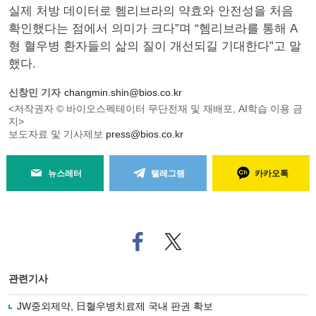
실제 처방 데이터로 헴리브라의 약효와 안전성을 처음
확인했다는 점에서 의미가 크다”며 “헴리브라를 통해 A
형 혈우병 환자들의 삶의 질이 개선되길 기대한다”고 말
했다.
신창민 기자
changmin.shin@bios.co.kr
<저작권자 © 바이오스펙테이터 무단전재 및 재배포, AI학습 이용 금
지>
보도자료 및 기사제보
press@bios.co.kr
뉴스레터
텔레그램
카카오톡
페
트위
이
터로
스
기사
북
공유
관련기사
으
하기
로
JW중외제약, 日혈우병치료제 국내 판권 확보
기