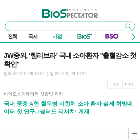
본문 바로가기
주요 메뉴
바이오스펙테이터
통
검색
합
검
전체
국제
기업
색
기사본문
JW중외, ‘헴리브라’ 국내 소아환자 "출혈감소 첫
확인"
입력 2024-10-28 10:27
수정 2024-10-28 10:27
작게
크게
바이오스펙테이터 신창민 기자
국내 중증 A형 혈우병 비항체 소아 환자 실제 처방데
이터 첫 연구..‘블러드 리서치’ 게재