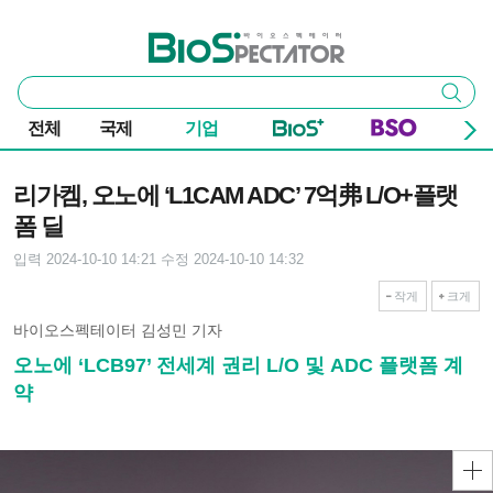
본문 바로가기
주요 메뉴
바이오스펙테이터
통
검색
합
검
전체
국제
기업
색
기사본문
리가켐, 오노에 ‘L1CAM ADC’ 7억弗 L/O+플랫
폼 딜
입력 2024-10-10 14:21
수정 2024-10-10 14:32
작게
크게
바이오스펙테이터 김성민 기자
오노에 ‘LCB97’ 전세계 권리 L/O 및 ADC 플랫폼 계
약