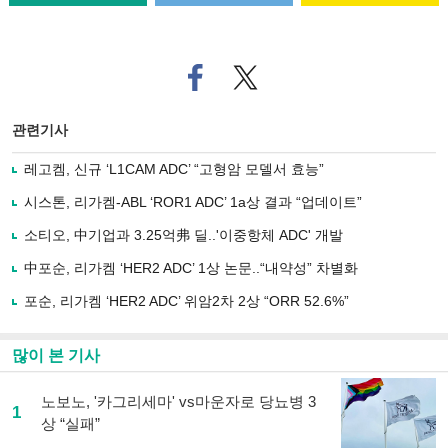
페
트위
이
터로
스
기사
북
공유
관련기사
으
하기
로
레고켐, 신규 ‘L1CAM ADC’ “고형암 모델서 효능”
기
사
시스톤, 리가켐-ABL ‘ROR1 ADC’ 1a상 결과 “업데이트”
공
유
소티오, 中기업과 3.25억弗 딜..'이중항체 ADC' 개발
하
中포순, 리가켐 ‘HER2 ADC’ 1상 논문..“내약성” 차별화
기
포순, 리가켐 ‘HER2 ADC’ 위암2차 2상 “ORR 52.6%”
많이 본 기사
노보노, '카그리세마' vs마운자로 당뇨병 3
1
상 “실패”