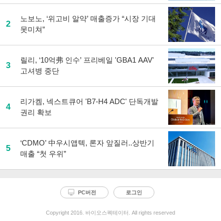
노보노, ‘위고비 알약’ 매출증가 “시장 기대
2
못미쳐”
릴리, ‘10억弗 인수’ 프리베일 'GBA1 AAV'
3
고셔병 중단
리가켐, 넥스트큐어 'B7-H4 ADC' 단독개발
4
권리 확보
‘CDMO’ 中우시앱텍, 론자 앞질러..상반기
5
매출 “첫 우위”
PC버전
로그인
Copyright 2016. 바이오스펙테이터. All rights reserved