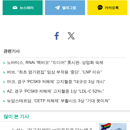
뉴스레터
텔레그램
카카오톡
페
트위
이
터로
스
기사
북
공유
관련기사
으
하기
로
노바티스, RNAi '렉비오' "드디어" 美시판..상업화 숙제
기
사
버브, “최초 염기편집” 임상 부작용 ‘중단’..“LNP 이슈”
공
유
머크, 경구 ‘PCSK9 저해제’ 고지혈증 “대규모 3상 개시”
하
AZ, 경구 ‘PCSK9 저해제’ 고지혈증 1상 “LDL-C 52%↓”
기
뉴암스테르담, ‘CETP 저해제’ 부활시도 3상 “기대 못미쳐”
많이 본 기사
노보노, '카그리세마' vs마운자로 당뇨병 3