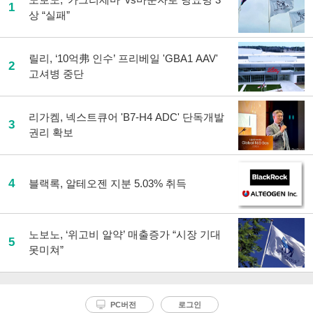
1
상 “실패”
릴리, ‘10억弗 인수’ 프리베일 'GBA1 AAV'
2
고셔병 중단
리가켐, 넥스트큐어 'B7-H4 ADC' 단독개발
3
권리 확보
4
블랙록, 알테오젠 지분 5.03% 취득
노보노, ‘위고비 알약’ 매출증가 “시장 기대
5
못미쳐”
PC버전
로그인