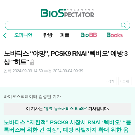
본문 바로가기
주요 메뉴
바이오스펙테이터
통
검색
합
검
오피니언
탐방
피플
색
기사본문
노바티스 “야망”, PCSK9 RNAi ‘렉비오’ 예방 3
상 "히트"
입력 2024-09-03 14:59
수정 2024-09-04 09:39
작게
크게
바이오스펙테이터 김성민 기자
이 기사는
'유료 뉴스서비스 BioS+'
기사입니다.
노바티스 “제한적” PSCK9 시장서 RNAi ‘렉비오’ “블
록버스터 위한 긴 여정”, 예방 라벨까지 확대 위한 움