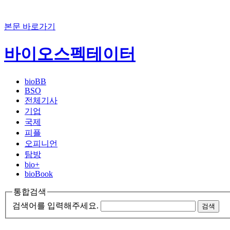
본문 바로가기
바이오스펙테이터
bioBB
BSO
전체기사
기업
국제
피플
오피니언
탐방
bio+
bioBook
통합검색
검색어를 입력해주세요.
검색