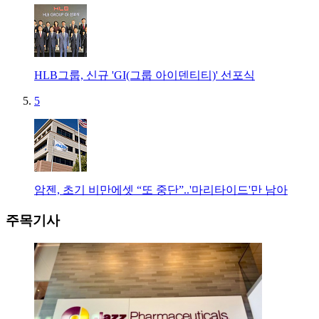
HLB그룹, 신규 'GI(그룹 아이덴티티)' 선포식
5
암젠, 초기 비만에셋 “또 중단”..'마리타이드'만 남아
주목기사