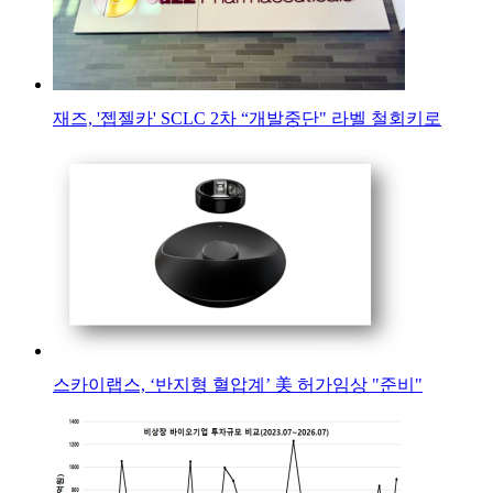
재즈, '젭젤카' SCLC 2차 “개발중단" 라벨 철회키로
스카이랩스, ‘반지형 혈압계’ 美 허가임상 "준비"