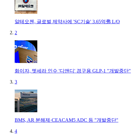
알테오젠, 글로벌 제약사에 'SC기술' 3.65억弗 L/O
2
화이자, 멧세라 인수 '디앤디' 경구용 GLP-1 "개발중단"
3
BMS, AR 분해제·CEACAM5 ADC 등 "개발중단"
4