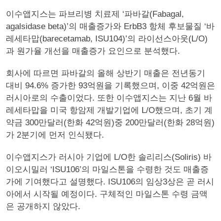
이수앱지스는 파브리병 치료제 ‘파바갈(Fabagal,
agalsidase beta)’의 매출증가와 ErbB3 항체 후보물질 ‘바
레세타맙(barecetamab, ISU104)’의 라이선스아웃(L/O)
과 원가율 개선을 매출증가 요인으로 분석했다.
회사에 따르면 파바갈의 올해 상반기 매출은 전년동기
대비 94.6% 증가한 93억원을 기록했으며, 이중 42억원은
러시아로의 수출이었다. 또한 이수앱지스는 지난 6월 바
레세타맙을 미국 항암제 개발기업에 L/O했으며, 초기 계
약금 300만달러(한화 42억원)중 200만달러(한화 28억원)
가 2분기에 먼저 인식됐다.
이수앱지스가 러시아 기업에 L/O한 솔리리스(Soliris) 바
이오시밀러 ‘ISU106’의 마일스톤을 수령한 것도 매출증
가에 기여했다고 설명했다. ISU106의 임상3상은 곧 러시
아에서 시작될 예정이다. 구체적인 마일스톤 수령 금액
은 공개하지 않았다.