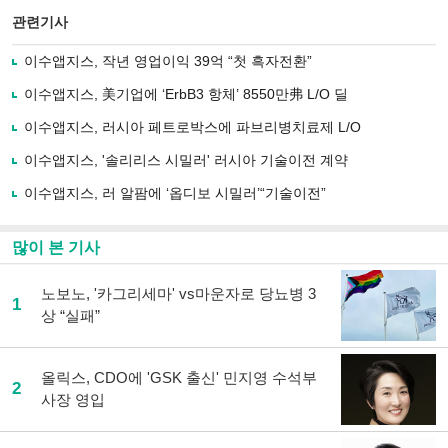
스
기사
북
공유
관련기사
으
하기
로
이수앱지스, 작년 영업이익 39억 “첫 흑자전환”
기
사
이수앱지스, 美기업에 ‘ErbB3 항체’ 8550만弗 L/O 딜
공
유
이수앱지스, 러시아 페트로박스에 파브리병치료제 L/O
하
이수앱지스, '솔리리스 시밀러' 러시아 기술이전 계약
기
이수앱지스, 러 알팜에 ‘옵디보 시밀러’“기술이전”
많이 본 기사
노보노, '카그리세마' vs마운자로 당뇨병 3
1
상 “실패”
올릭스, CDO에 'GSK 출신' 민지영 수석부
2
사장 영입