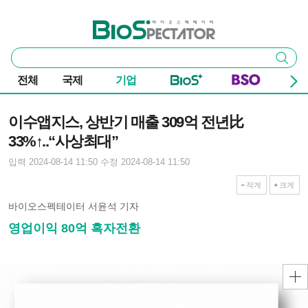
본문 바로가기
주요 메뉴
바이오스펙테이터
통
검색
합
검
전체
국제
기업
색
기사본문
이수앱지스, 상반기 매출 309억 전년比
33%↑..“사상최대”
입력 2024-08-14 11:50
수정 2024-08-14 11:50
작게
크게
바이오스펙테이터 서윤석 기자
영업이익 80억 흑자전환