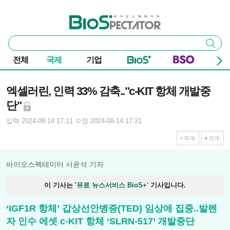
본문 바로가기
주요 메뉴
바이오스펙테이터
통
검색
합
검
전체
국제
기업
색
기사본문
엑셀러린, 인력 33% 감축.."c-KIT 항체 개발중
단"
입력 2024-08-14 17:11
수정 2024-08-14 17:31
작게
크게
바이오스펙테이터 서윤석 기자
이 기사는
'유료 뉴스서비스 BioS+'
기사입니다.
‘IGF1R 항체’ 갑상선안병증(TED) 임상에 집중..발렌
자 인수 에셋 c-KIT 항체 ‘SLRN-517’ 개발중단