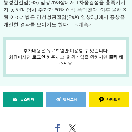
농성한선염(HS) 임상2b/3상에서 1차종결점을 충족시키
지 못하며 당시 주가가 60% 이상 폭락했다. 이후 올해 3
월 이조키벱은 건선성관절염(PsA) 임상3상에서 증상을
개선한 결과를 보이기도 했다....
<계속>
추가내용은 유료회원만 이용할 수 있습니다.
회원이시면
로그인
해주시고, 회원가입을 원하시면
클릭
해
주세요.
뉴스레터
텔레그램
카카오톡
페
트위
이
터로