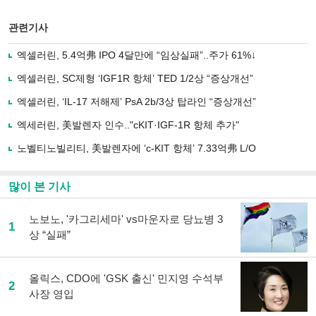
스
기사
북
공유
관련기사
으
하기
로
엑셀러린, 5.4억弗 IPO 4달만에 “임상실패”..주가 61%↓
기
사
엑셀러린, SC제형 ‘IGF1R 항체’ TED 1/2상 “증상개선”
공
유
엑셀러린, ‘IL-17 저해제’ PsA 2b/3상 탑라인 “증상개선”
하
엑세러린, 美발렌자 인수.."cKIT·IGF-1R 항체 추가"
기
노벨티노빌리티, 美발렌자에 ‘c-KIT 항체’ 7.33억弗 L/O
많이 본 기사
노보노, '카그리세마' vs마운자로 당뇨병 3
1
상 “실패”
올릭스, CDO에 'GSK 출신' 민지영 수석부
2
사장 영입