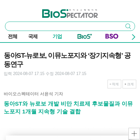
본문 바로가기
주요 메뉴
바이오스펙테이터
통
검색
합
검
전체
국제
기업
색
기사본문
동아ST-뉴로보, 이뮤노포지와 ‘장기지속형’ 공
동연구
입력 2024-08-07 17:15
수정 2024-08-07 17:15
작게
크게
바이오스펙테이터 서윤석 기자
동아ST와 뉴로보 개발 비만 치료제 후보물질과 이뮤
노포지 1개월 지속형 기술 결합