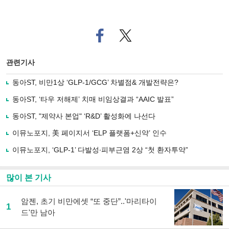
페
트위
이
터로
스
기사
북
공유
관련기사
으
하기
로
동아ST, 비만1상 ‘GLP-1/GCG’ 차별점& 개발전략은?
기
사
동아ST, ‘타우 저해제’ 치매 비임상결과 “AAIC 발표”
공
유
동아ST, "제약사 본업" ‘R&D’ 활성화에 나선다
하
이뮤노포지, 美 페이지서 ‘ELP 플랫폼+신약’ 인수
기
이뮤노포지, ‘GLP-1’ 다발성∙피부근염 2상 “첫 환자투약”
많이 본 기사
암젠, 초기 비만에셋 “또 중단”..'마리타이
1
드'만 남아