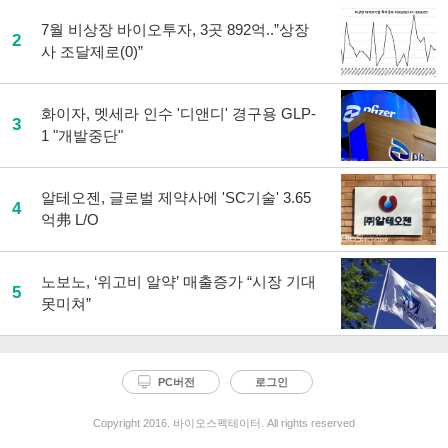
7월 비상장 바이오투자, 3곳 892억..”상장
2
사 조달제로(0)”
화이자, 멧세라 인수 '디앤디' 경구용 GLP-
3
1 "개발중단"
알테오젠, 글로벌 제약사에 'SC기술' 3.65
4
억弗 L/O
노보노, ‘위고비 알약’ 매출증가 “시장 기대
5
못미쳐”
PC버전
로그인
Copyright 2016. 바이오스펙테이터. All rights reserved