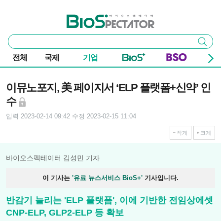
본문 바로가기
주요 메뉴
바이오스펙테이터
통
검색
합
검
전체
국제
기업
색
기사본문
이뮤노포지, 美 페이지서 ‘ELP 플랫폼+신약’ 인
수
입력 2023-02-14 09:42
수정 2023-02-15 11:04
작게
크게
바이오스펙테이터 김성민 기자
이 기사는
'유료 뉴스서비스 BioS+'
기사입니다.
반감기 늘리는 'ELP 플랫폼', 이에 기반한 전임상에셋
CNP-ELP, GLP2-ELP 등 확보