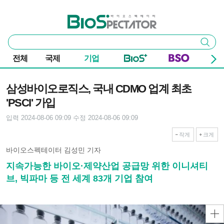
본문 바로가기
주요 메뉴
바이오스펙테이터
통
검색
합
검
전체
국제
기업
색
기사본문
삼성바이오로직스, 국내 CDMO 업계 최초
'PSCI' 가입
입력 2024-08-06 09:09
수정 2024-08-06 09:09
작게
크게
바이오스펙테이터 김성민 기자
지속가능한 바이오·제약산업 공급망 위한 이니셔티
브, 빅파마 등 전 세계 83개 기업 참여