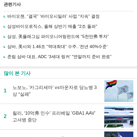
북
공유
관련기사
으
하기
로
바이오젠, “결국” ‘바이오시밀러’ 사업 “지속” 결정
기
사
삼성바이오로직스, 올해 상반기 매출 "2조 돌파"
공
유
삼성, 美플래그십 파이오니어링펀드에 “5천만弗 투자”
하
삼바, 美사와 1.46조 “역대최대” 수주..‘전년 40%수준’
기
존림 삼바 대표, ADC ‘3세대 링커’ "연말까지 준비 완료”
많이 본 기사
노보노, '카그리세마' vs마운자로 당뇨병 3
1
상 “실패”
릴리, ‘10억弗 인수’ 프리베일 'GBA1 AAV'
2
고셔병 중단