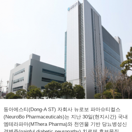
동아에스티(Dong-A ST) 자회사 뉴로보 파마슈티컬스
(NeuroBo Pharmaceuticals)는 지난 30일(현지시간) 국내
엠테라파마(MThera Pharma)와 천연물 기반 당뇨병성신
경병증(painful diabetic neuropathy) 치료제 후보물질