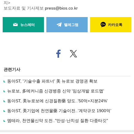
지>
보도자료 및 기사제보
press@bios.co.kr
뉴스레터
텔레그램
카카오톡
페
트위
이
터로
스
기사
북
공유
관련기사
으
하기
로
동아ST, '기술수출 파트너' 美 뉴로보 경영권 확보
기
사
뉴로보, 多메커니즘 신경병증 신약 '임상개발 로드맵'
공
유
동아ST, 美뉴로보에 신경질환藥 양도..'50억+지분24%'
하
동아ST, 美기업에 천연물藥 기술이전..‘계약규모 1900억’
기
엠테라, 천연물신약 도전.."만성·난치성 질환 다중타깃"