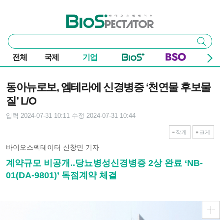
본문 바로가기
주요 메뉴
바이오스펙테이터
통
검색
합
검
전체
국제
기업
색
기사본문
동아뉴로보, 엠테라에 신경병증 ‘천연물 후보물
질’ L/O
입력 2024-07-31 10:11
수정 2024-07-31 10:44
작게
크게
바이오스펙테이터 신창민 기자
계약규모 비공개..당뇨병성신경병증 2상 완료 ‘NB-
01(DA-9801)’ 독점계약 체결