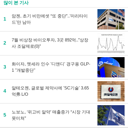
많이 본 기사
암젠, 초기 비만에셋 “또 중단”..'마리타이
1
드'만 남아
7월 비상장 바이오투자, 3곳 892억..”상장
2
사 조달제로(0)”
화이자, 멧세라 인수 '디앤디' 경구용 GLP-
3
1 "개발중단"
알테오젠, 글로벌 제약사에 'SC기술' 3.65
4
억弗 L/O
노보노, ‘위고비 알약’ 매출증가 “시장 기대
5
못미쳐”