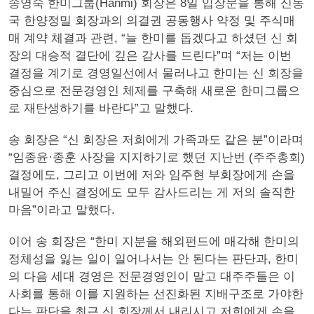
송영숙 한미그룹(Hanmi) 회장은 8일 입장문을 통해 신동
국 한양정밀 회장과의 의결권 공동행사 약정 및 주식매
매 계약 체결과 관련, “늘 한미를 돕겠다고 하셨던 신 회
장의 대승적 결단에 깊은 감사를 드린다”며 “저는 이번
결정을 계기로 경영일선에서 물러나고 한미는 신 회장을
중심으로 전문경영인 체제를 구축해 새로운 한미그룹으
로 재탄생하기를 바란다”고 말했다.
송 회장은 “신 회장은 저희에게 가족과도 같은 분”이라며
“임종윤·종훈 사장을 지지하기로 했던 지난번 (주주총회)
결정에도, 그리고 이번에 저와 임주현 부회장에게 손을
내밀어 주신 결정에도 모두 감사드리는 게 저의 솔직한
마음”이라고 말했다.
이어 송 회장은 “한미 지분을 해외펀드에 매각해 한미의
정체성을 잃는 일이 일어나서는 안 된다는 판단과, 한미
의 다음 세대 경영은 전문경영인이 맡고 대주주들은 이
사회를 통해 이를 지원하는 선진화된 지배구조로 가야한
다는 판단을 최근 신 회장께서 내리시고 저희에게 손을