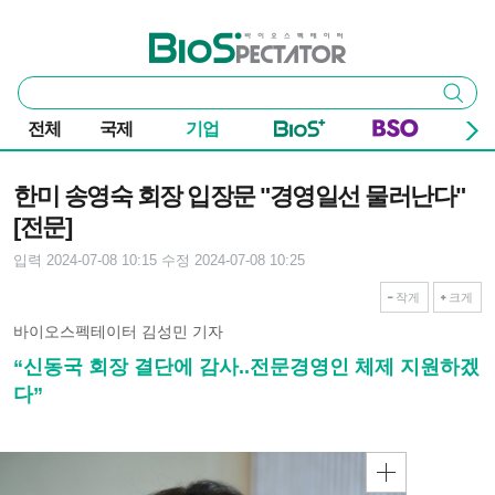
본문 바로가기
주요 메뉴
바이오스펙테이터
통
검색
합
검
전체
국제
기업
색
기사본문
한미 송영숙 회장 입장문 "경영일선 물러난다"
[전문]
입력 2024-07-08 10:15
수정 2024-07-08 10:25
작게
크게
바이오스펙테이터 김성민 기자
“신동국 회장 결단에 감사..전문경영인 체제 지원하겠
다”