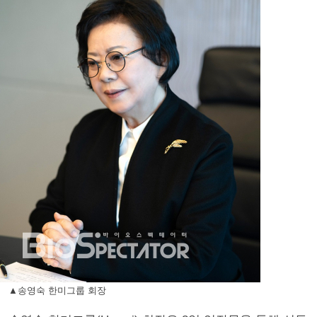
▲송영숙 한미그룹 회장