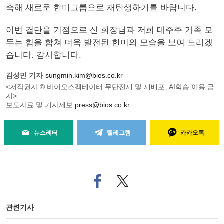
축해 새로운 한미그룹으로 재탄생하기를 바랍니다.
이번 결단을 기점으로 신 회장님과 저희 대주주 가족 모
두는 힘을 합쳐 더욱 발전된 한미의 모습을 보여 드리겠
습니다. 감사합니다.
김성민 기자
sungmin.kim@bios.co.kr
<저작권자 © 바이오스펙테이터 무단전재 및 재배포, AI학습 이용 금
지>
보도자료 및 기사제보
press@bios.co.kr
뉴스레터
텔레그램
카카오톡
페
트위
이
터로
스
기사
북
공유
관련기사
으
하기
로