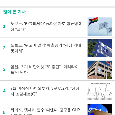
많이 본 기사
노보노, '카그리세마' vs마운자로 당뇨병 3
1
상 “실패”
노보노, ‘위고비 알약’ 매출증가 “시장 기대
2
못미쳐”
암젠, 초기 비만에셋 “또 중단”..'마리타이
3
드'만 남아
7월 비상장 바이오투자, 3곳 892억..”상장
4
사 조달제로(0)”
화이자, 멧세라 인수 '디앤디' 경구용 GLP-
5