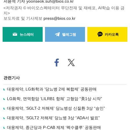
서윤석 기자
yoonseok.suh@bios.co.kr
<저작권자 © 바이오스펙테이터 무단전재 및 재배포, AI학습 이용 금
지>
보도자료 및 기사제보
press@bios.co.kr
뉴스레터
텔레그램
카카오톡
페
트위
이
터로
스
기사
북
공유
관련기사
으
하기
로
대웅제약, LG화학과 ‘당뇨병 2제 복합제’ 공동판매
기
사
LG화학, 면역항암 ‘LILRB1 항체’ 고형암 “美1상 시작”
공
유
대웅제약, ‘SGLT-2 저해제’ 당뇨병성 신질환 3상 “승인”
하
대웅제약, ‘SGLT2 저해제’ 당뇨병 3상 “ADA서 발표”
기
대웅제약, 종근당과 P-CAB 제제 ‘펙수클루’ 공동판매