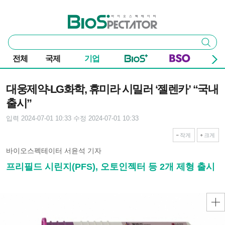
본문 바로가기
주요 메뉴
바이오스펙테이터
통
검색
합
검
전체
국제
기업
색
기사본문
대웅제약-LG화학, 휴미라 시밀러 ‘젤렌카’ “국내
출시”
입력 2024-07-01 10:33
수정 2024-07-01 10:33
작게
크게
바이오스펙테이터 서윤석 기자
프리필드 시린지(PFS), 오토인젝터 등 2개 제형 출시