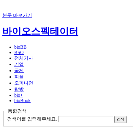
본문 바로가기
바이오스펙테이터
bioBB
BSO
전체기사
기업
국제
피플
오피니언
탐방
bio+
bioBook
통합검색
검색어를 입력해주세요.
검색