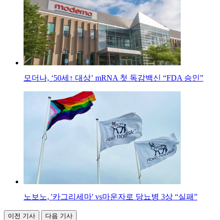
모더나, ‘50세↑ 대상’ mRNA 첫 독감백신 “FDA 승인”
노보노, '카그리세마' vs마운자로 당뇨병 3상 “실패”
이전 기사
다음 기사