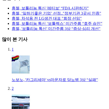
휴젤, 보툴리눔 톡신 '레티보' “FDA 시판허가”
휴젤, ‘일하기좋은 기업’ 선정.."정부기관 3곳서 인증"
휴젤, 차석용 전 LG생건 대표 "회장 선임"
휴젤, 보툴리눔 톡신 ‘보툴렉스’ 미간주름 “호주 승인”
휴젤, '보툴리눔 톡신' 미간주름 3상 “증상·심리 개선"
많이 본 기사
1
노보노, '카그리세마' vs마운자로 당뇨병 3상 “실패”
2