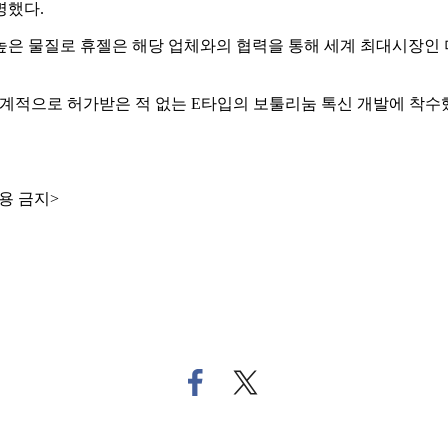
명했다.
높은 물질로 휴젤은 해당 업체와의 협력을 통해 세계 최대시장인 
계적으로 허가받은 적 없는 E타입의 보툴리눔 톡신 개발에 착수했
용 금지>
페
트
이
위
스
터
북
로