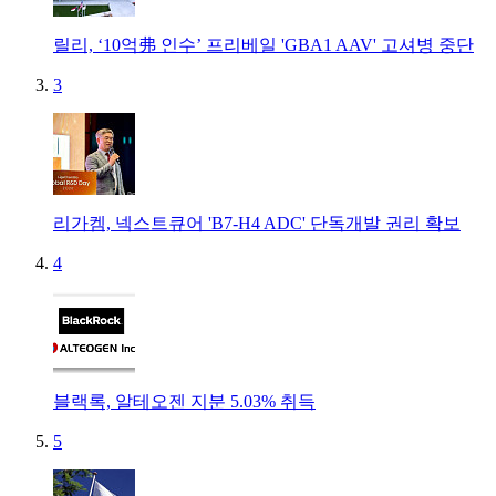
릴리, ‘10억弗 인수’ 프리베일 'GBA1 AAV' 고셔병 중단
3
리가켐, 넥스트큐어 'B7-H4 ADC' 단독개발 권리 확보
4
블랙록, 알테오젠 지분 5.03% 취득
5