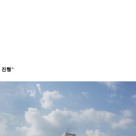
"
 진행"