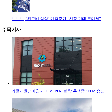
노보노, ‘위고비 알약’ 매출증가 “시장 기대 못미쳐”
주목기사
레플리뮨, "마침내" OV ‘PD-1불응' 흑색종 "FDA 승인"