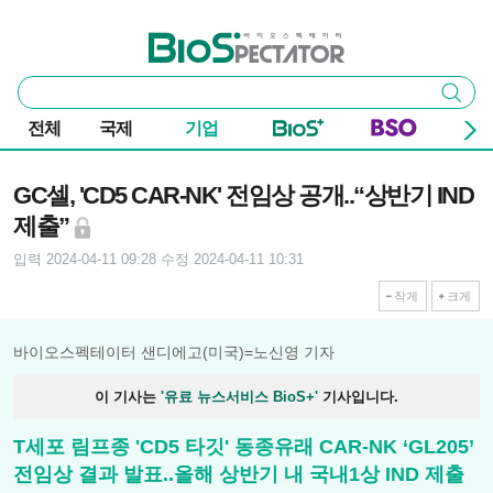
본문 바로가기
주요 메뉴
바이오스펙테이터
통
검색
합
검
전체
국제
기업
색
기사본문
GC셀, 'CD5 CAR-NK' 전임상 공개..“상반기 IND
제출”
입력 2024-04-11 09:28
수정 2024-04-11 10:31
작게
크게
바이오스펙테이터 샌디에고(미국)=노신영 기자
이 기사는
'유료 뉴스서비스 BioS+'
기사입니다.
T세포 림프종 'CD5 타깃' 동종유래 CAR-NK ‘GL205’
전임상 결과 발표..올해 상반기 내 국내1상 IND 제출