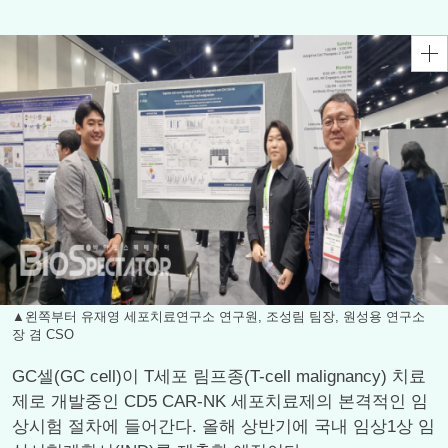
▲왼쪽부터 유재영 세포치료연구소 연구원, 조성림 팀장, 원성용 연구소
장 겸 CSO
GC셀(GC cell)이 T세포 림프종(T-cell malignancy) 치료
제로 개발중인 CD5 CAR-NK 세포치료제의 본격적인 임
상시험 절차에 들어간다. 올해 상반기에 국내 임상1상 임