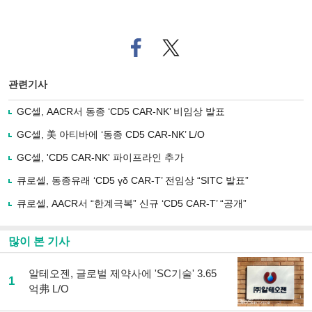
페
트위
이
터로
스
기사
북
공유
관련기사
으
하기
로
GC셀, AACR서 동종 ‘CD5 CAR-NK’ 비임상 발표
기
사
GC셀, 美 아티바에 ‘동종 CD5 CAR-NK’ L/O
공
유
GC셀, 'CD5 CAR-NK' 파이프라인 추가
하
큐로셀, 동종유래 ‘CD5 γδ CAR-T’ 전임상 “SITC 발표”
기
큐로셀, AACR서 “한계극복” 신규 ‘CD5 CAR-T’ “공개”
많이 본 기사
알테오젠, 글로벌 제약사에 'SC기술' 3.65
1
억弗 L/O