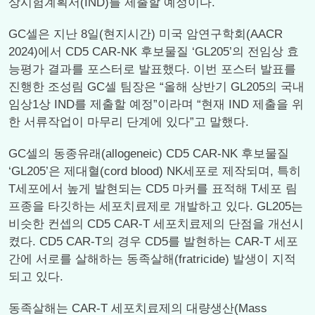
상시험계획서(IND)를 제출할 예정이다.
GC셀은 지난 8일(현지시간) 미국 암연구학회(AACR
2024)에서 CD5 CAR-NK 후보물질 ‘GL205’의 전임상 효
능평가 결과를 포스터로 발표했다. 이번 포스터 발표를
진행한 조성림 GC셀 팀장은 “올해 상반기 GL205의 국내
임상1상 IND를 제출할 예정”이라며 “현재 IND 제출을 위
한 서류작업이 마무리 단계에 있다”고 말했다.
GC셀의 동종유래(allogeneic) CD5 CAR-NK 후보물질
‘GL205’은 제대혈(cord blood) NK세포로 제작되며, 특히
T세포에서 높게 발현되는 CD5 마커를 표적해 T세포 림
프종을 타깃하는 세포치료제로 개발하고 있다. GL205는
비슷한 컨셉의 CD5 CAR-T 세포치료제의 단점을 개선시
켰다. CD5 CAR-T의 경우 CD5를 발현하는 CAR-T 세포
간에 서로를 살해하는 동족살해(fratricide) 발생이 지적
되고 있다.
동족살해는 CAR-T 세포치료제의 대량생산(Mass